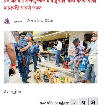
इजाजतविना अन्तःशुल्कजन्य वस्तुसमेत बिक्रीवितरण गरेको
पाइएपछि सामग्री जफत
२०८१ चैत्र २८, बिहिबार
युग खबर
शेयर गर्नुहोस:
अ
अ
अ
फन्ट परिवर्तन गर्नुहोस: