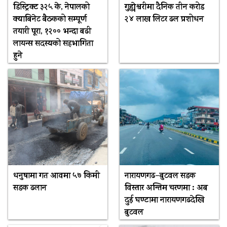
डिस्ट्रिक्ट ३२५ के, नेपालको
गुह्येश्वरीमा दैनिक तीन करोड
क्याबिनेट बैठकको सम्पूर्ण
२४ लाख लिटर ढल प्रशोधन
तयारी पूरा, १२०० भन्दा बढी
लायन्स सदस्यको सहभागिता
हुने
धनुषामा गत आवमा ५७ किमी
नारायणगढ–बुटवल सडक
सडक ढलान
विस्तार अन्तिम चरणमा : अब
दुई घण्टामा नारायणगढदेखि
बुटवल