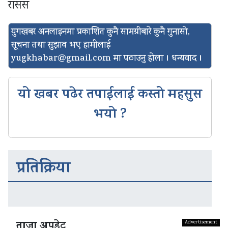
रासस
युगखबर अनलाइनमा प्रकाशित कुनै सामग्रीबारे कुनै गुनासो,
सूचना तथा सुझाव भए हामीलाई
yugkhabar@gmail.com
मा पठाउनु होला । धन्यवाद ।
यो खबर पढेर तपाईलाई कस्तो महसुस
भयो ?
प्रतिक्रिया
ताजा अपडेट