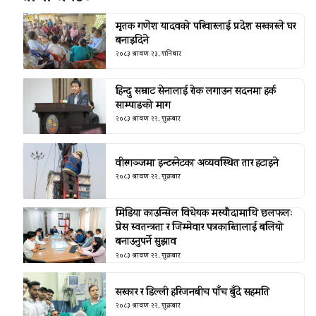
मृतक गणेश यादवको परिवारलाई प्रदेश सरकारले घर
बनाइदिने
२०८३ श्रावण २३, शनिबार
हिन्दु सम्राट सेनालाई रोक लगाउन सदनमा हर्क
साम्पाङको माग
२०८३ श्रावण २२, शुक्रबार
वीरगञ्जमा इन्टरनेटका अव्यवस्थित तार हटाइने
२०८३ श्रावण २२, शुक्रबार
मिडिया काउन्सिल विधेयक मस्यौदामाथि छलफलः
प्रेस स्वतन्त्रता र जिम्मेवार पत्रकारितालाई बलियो
बनाउनुपर्ने सुझाव
२०८३ श्रावण २२, शुक्रबार
सरकार र डिल्ली हरिजनबीच पाँच बुँदे सहमति
२०८३ श्रावण २२, शुक्रबार