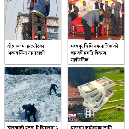
वीरगञ्जमा इन्टरनेटका
मध्यपुर थिमि नगरपालिकाको
अव्यवस्थित तार हटाइने
चार वर्षे प्रगति विवरण
सार्वजनिक
दोलखाको यलुङ-रि हिमालमा ५
घरजग्गा कारोबारका लागि