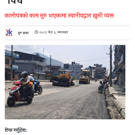
‘पिच’
कालोपत्रको काम सुरु भएकामा स्थानीयद्धारा खुसी व्यक्त
२०८२ जेठ ६, मंगलबार
युग खबर
शेयर गर्नुहोस: