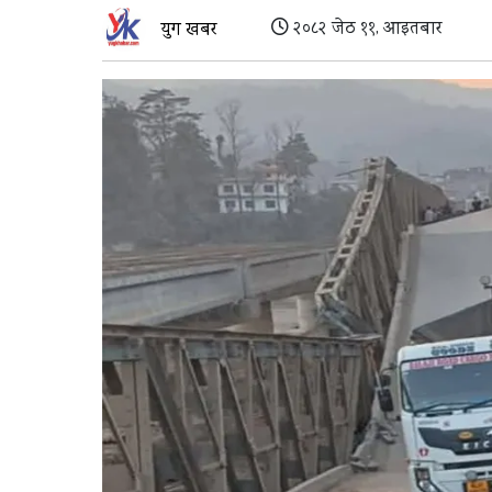
२०८२ जेठ ११, आइतबार
युग खबर