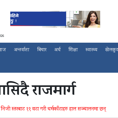
026
माज
अन्तर्वाता
बिचार
अर्थ
शिक्षा
स्वास्थ्य
खेलकु
ासिदै राजमार्ग
 निजी स्तरबाट ११ वटा गरी धर्मकाँटाहरु हाल सञ्चालनमा छन्