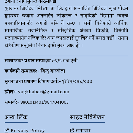
ठेगाना : नागार्जुन-३ काठमाण्डौं
युगखबर डिजिटल मिडिया प्रा. लि. द्धारा सञ्चालित डिजिटल न्यूज पोर्टल
युगखवर डटकम अनलाईन लोकतन्त्र र सम्बृद्दिको दिशामा स्वतन्त्र
पत्रकारितामार्फत अगाडी बढि नै रहन्छ । हामी बिशेषगरी आर्थिक,
सामाजिक, राजनितिक र साँस्कृतिक क्षेत्रका विकृति, विसंगति
घटनाक्रमसँग नजिक रहेर आम जनतालाई सुसचित गर्ने प्रयास गर्छौ । समान
दृष्टिकोण सन्तुलित बिचार हाम्रो मुख्य लक्ष्य हो ।
सञ्चालक/ प्रधान सम्पादक :-
एम. राज एसी
कार्यकारी सम्पादक:-
विन्दु वास्तोला
सूचना तथा प्रशारण विभाग दर्ता:-
१४४२/०७६/०७७
इमेल:-
yugkhabar@gmail.com
सम्पर्क:-
9801013401/9847041003
अन्य लिंक
साइट नेविगेशन
Privacy Policy
समाचार