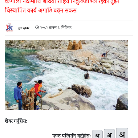
कर्णाली नदीमाथि बर्दिया राष्ट्रिय निकुञ्जभित्र रहेको तुइन
विस्थापित कार्य अगाडि बढ्न सकस
२०८२ श्रावण १, बिहिबार
युग खबर
शेयर गर्नुहोस:
अ
अ
अ
फन्ट परिवर्तन गर्नुहोस: