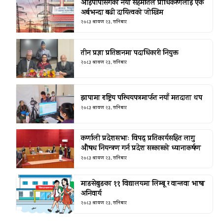
आइपीपीसँगको नयाँ सहमतिले प्राधिकरणलाई एक
अर्बभन्दा बढी दायित्वको जोखिम
२०८३ श्रावण २३, शनिबार
तीन प्रज्ञा प्रतिष्ठानमा पदाधिकारी नियुक्त
२०८३ श्रावण २३, शनिबार
झापामा राष्ट्रिय परिचयपत्रमार्फत नयाँ मतदाता थप
२०८३ श्रावण २३, शनिबार
कर्णाली प्रदेशसभाः विपद् प्रतिकार्यसहित लागु
औषध नियन्त्रण गर्न प्रदेश सरकारको ध्यानाकर्षण
२०८३ श्रावण २३, शनिबार
माङसेबुङका ११ विद्यालयमा लिम्बू र वान्तवा भाषा
अनिवार्य
२०८३ श्रावण २३, शनिबार