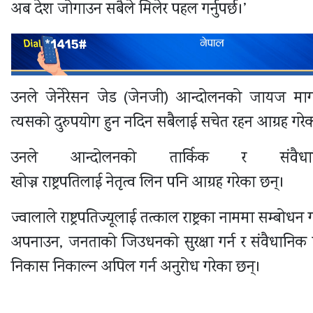
अब देश जोगाउन सबैले मिलेर पहल गर्नुपर्छ।’
उनले जेनेरेसन जेड (जेनजी) आन्दोलनको जायज मागल
त्यसको दुरुपयोग हुन नदिन सबैलाई सचेत रहन आग्रह गरे
उनले आन्दोलनको तार्किक र संवैध
खोज्न
राष्ट्रपतिलाई
नेतृत्व
लिन
पनि
आग्रह
गरेका
छन्।
ज्वालाले
राष्ट्रपतिज्यूलाई
तत्काल
राष्ट्रका
नाममा
सम्बोधन
ग
अपनाउन, जनताको जिउधनको सुरक्षा गर्न र संवैधानिक 
निकास निकाल्न अपिल
गर्न
अनुरोध
गरेका
छन्।