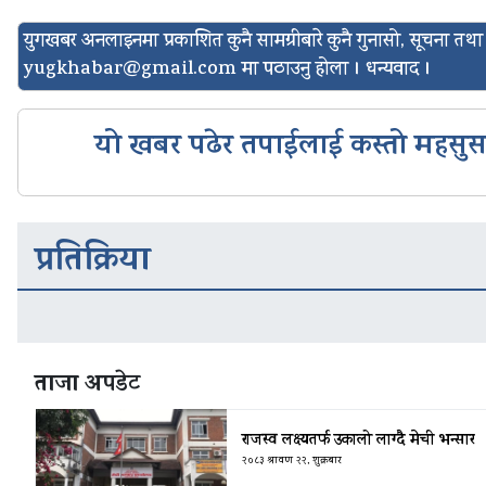
युगखबर अनलाइनमा प्रकाशित कुनै सामग्रीबारे कुनै गुनासो, सूचना त
yugkhabar@gmail.com
मा पठाउनु होला । धन्यवाद ।
यो खबर पढेर तपाईलाई कस्तो महसु
प्रतिक्रिया
ताजा अपडेट
राजस्व लक्ष्यतर्फ उकालो लाग्दै मेची भन्सार
२०८३ श्रावण २२, शुक्रबार