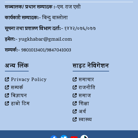
सञ्चालक/ प्रधान सम्पादक :-
एम. राज एसी
कार्यकारी सम्पादक:-
विन्दु वास्तोला
सूचना तथा प्रशारण विभाग दर्ता:-
१४४२/०७६/०७७
इमेल:-
yugkhabar@gmail.com
सम्पर्क:-
9801013401/9847041003
अन्य लिंक
साइट नेविगेशन
Privacy Policy
समाचार
सम्पर्क
राजनीति
बिज्ञापन
समाज
हाम्रो टिम
शिक्षा
अर्थ
स्वास्थ्य