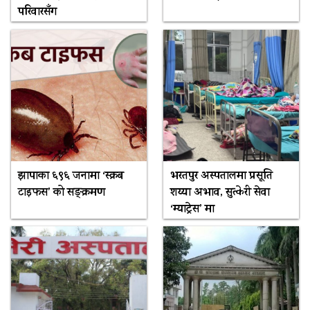
परिवारसँग
झापाका ६९६ जनामा ‘स्क्रब
भरतपुर अस्पतालमा प्रसूति
टाइफस’ को सङ्क्रमण
शय्या अभाव, सुत्केरी सेवा
‘म्याट्रेस’ मा