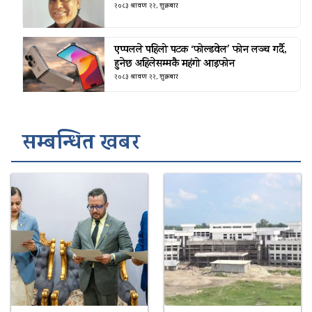
२०८३ श्रावण २२, शुक्रबार
एप्पलले पहिलो पटक ‘फोल्डवेल’ फोन लञ्च गर्दै,
हुनेछ अहिलेसम्मकै महंगो आइफोन
२०८३ श्रावण २२, शुक्रबार
सम्बन्धित खबर