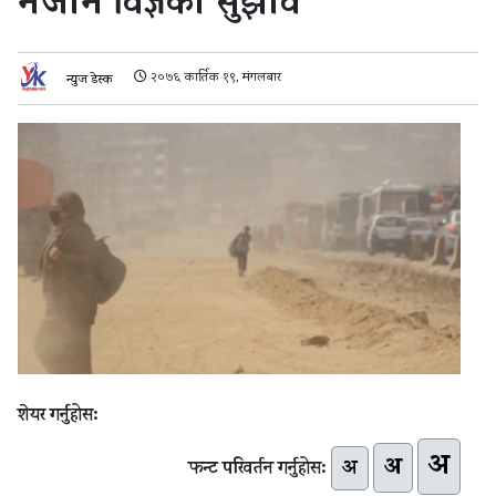
नजान विज्ञको सुझाव
२०७६ कार्तिक १९, मंगलबार
न्युज डेस्क
शेयर गर्नुहोस:
अ
अ
अ
फन्ट परिवर्तन गर्नुहोस: