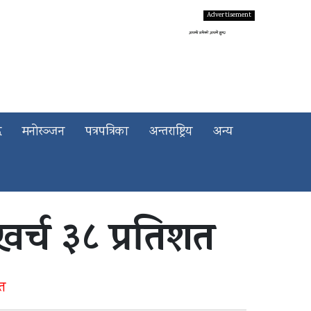
द
मनोरञ्जन
पत्रपत्रिका
अन्तराष्ट्रिय
अन्य
र्च ३८ प्रतिशत
ित