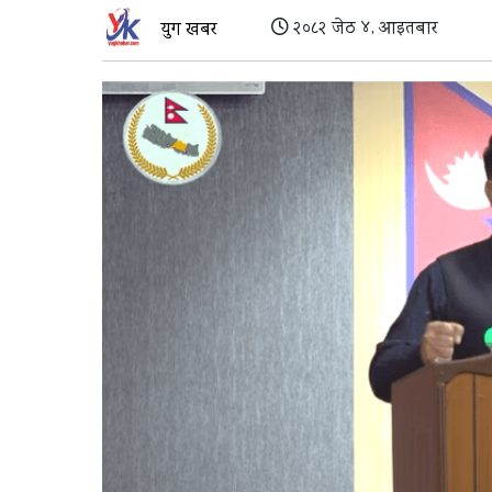
२०८२ जेठ ४, आइतबार
युग खबर