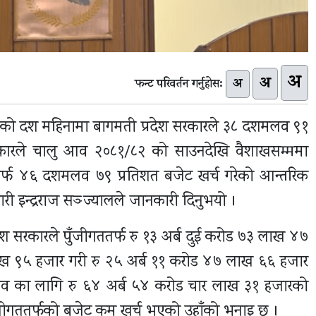
अ
अ
अ
फन्ट परिवर्तन गर्नुहोस:
२ को दश महिनामा बागमती प्रदेश सरकारले ३८ दशमलव ९१
श सरकारले चालु आव २०८१/८२ को साउनदेखि वैशाखसम्ममा
तर्फ ४६ दशमलव ७९ प्रतिशत बजेट खर्च गरेको आन्तरिक
ी इन्द्रराज सञ्ज्यालले जानकारी दिनुभयो ।
श सरकारले पुँजीगततर्फ रु १३ अर्ब दुई करोड ७३ लाख ४७
लाख ९५ हजार गरी रु २५ अर्ब ११ करोड ४७ लाख ६६ हजार
ु आव का लागि रु ६४ अर्ब ५४ करोड चार लाख ३१ हजारको
ँजीगततर्फको बजेट कम खर्च भएको उहाँको भनाइ छ ।