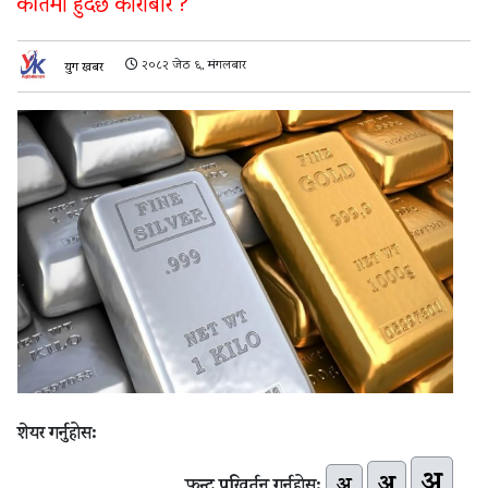
कतिमा हुँदैछ कारोबार ?
२०८२ जेठ ६, मंगलबार
युग खबर
शेयर गर्नुहोस:
अ
अ
अ
फन्ट परिवर्तन गर्नुहोस: