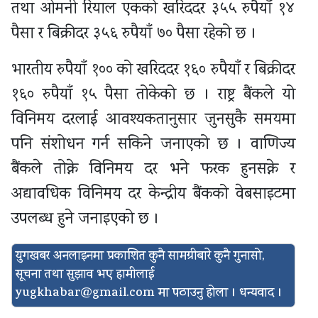
तथा ओमनी रियाल एकको खरिददर ३५५ रुपैयाँ १४
पैसा र बिक्रीदर ३५६ रुपैयाँ ७० पैसा रहेको छ ।
भारतीय रुपैयाँ १०० को खरिददर १६० रुपैयाँ र बिक्रीदर
१६० रुपैयाँ १५ पैसा तोकेको छ । राष्ट्र बैंकले यो
विनिमय दरलाई आवश्यकतानुसार जुनसुकै समयमा
पनि संशोधन गर्न सकिने जनाएको छ । वाणिज्य
बैंकले तोक्ने विनिमय दर भने फरक हुनसक्ने र
अद्यावधिक विनिमय दर केन्द्रीय बैंकको वेबसाइटमा
उपलब्ध हुने जनाइएको छ ।
युगखबर अनलाइनमा प्रकाशित कुनै सामग्रीबारे कुनै गुनासो,
सूचना तथा सुझाव भए हामीलाई
yugkhabar@gmail.com
मा पठाउनु होला । धन्यवाद ।