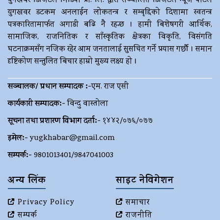
युगखबर डिजिटल मिडिया प्रा. लि. द्धारा सञ्चालित डिजिटल न्यूज पोर्टल
युगखवर डटकम अनलाईन लोकतन्त्र र सम्बृद्दिको दिशामा स्वतन्त्र
पत्रकारितामार्फत अगाडी बढि नै रहन्छ । हामी बिशेषगरी आर्थिक,
सामाजिक, राजनितिक र साँस्कृतिक क्षेत्रका विकृति, विसंगति
घटनाक्रमसँग नजिक रहेर आम जनतालाई सुसचित गर्ने प्रयास गर्छौ । समान
दृष्टिकोण सन्तुलित बिचार हाम्रो मुख्य लक्ष्य हो ।
सञ्चालक/ प्रधान सम्पादक :-
एम. राज एसी
कार्यकारी सम्पादक:-
विन्दु वास्तोला
सूचना तथा प्रशारण विभाग दर्ता:-
१४४२/०७६/०७७
इमेल:-
yugkhabar@gmail.com
सम्पर्क:-
9801013401/9847041003
अन्य लिंक
साइट नेविगेशन
Privacy Policy
समाचार
सम्पर्क
राजनीति