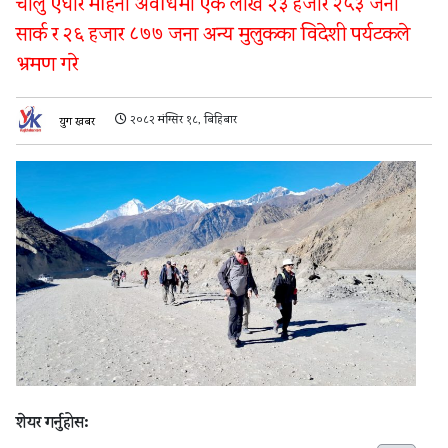
चालु एघार महिना अवधिमा एक लाख २३ हजार २५३ जना
सार्क र २६ हजार ८७७ जना अन्य मुलुकका विदेशी पर्यटकले
भ्रमण गरे
२०८२ मंग्सिर १८, बिहिबार
युग खबर
शेयर गर्नुहोस: