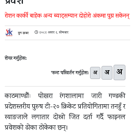
प्रवेश
रोशन कार्की बाहेक अन्य ब्याट्सम्यान दोहोरो अंकमा पुग्न सकेनन्
२०८२ असार २, सोमबार
युग खबर
शेयर गर्नुहोस:
अ
अ
अ
फन्ट परिवर्तन गर्नुहोस:
काठमाण्डौंः पोखरा रंगशालामा जारी गण्डकी
प्रदेशस्तरीय पुरुष टी-२० क्रिकेट प्रतियोगितामा तनहुँ र
स्याङजाले लगातार दोस्रो जित दर्ता गर्दै फाइनल
प्रवेशको ढोका ठोकेका छन्।