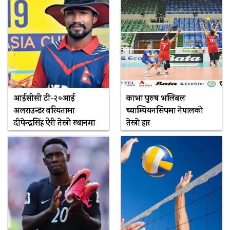
आईसीसी टी-२०आई
काभा पुरुष भलिबल
अलराउन्डर वरियतामा
च्याम्पियनसिपमा नेपालकाे
दीपेन्द्रसिंह ऐरी तेस्रो स्थानमा
तेस्राे हार