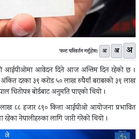
अ
अ
अ
फन्ट परिवर्तन गर्नुहोस:
टेडको आईपीओमा आवेदन दिने आज अन्तिम दिन रहेको छ ।
याँ अंकित दरका ३९ करोड ५० लाख रुपैयाँ बराबरको ३९ लाख
ेपाल धितोपत्र बोर्डबाट अनुमति पाएको थियो ।
१० लाख ८८ हजार ८९० कित्ता आईपीओ आयोजना प्रभावित
ीमा रहेका नेपालीहरुका लागि जारी गरेको थियो ।