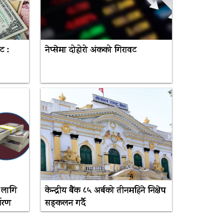
ट :
नेप्सेमा दोहोरो अंकको गिरावट
ा लागि
केन्द्रीय बैंक ८५ अर्बको तीनमहिने निक्षेप
धारण
सङ्कलन गर्दै