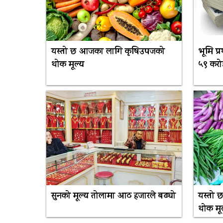
यस्तो छ आजका लागि कृषिउपजको
भूमि प्
थोक मूल्य
५९ करो
सुनको मूल्य तोलामा आठ हजारले बढ्यो
यस्तो
थोक मू