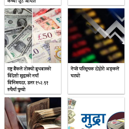
कच्चा जुट आयात
राष्ट्र बैंकले तोक्यो बुधबारको
नेप्से परिसूचक दोहोरो अङ्कले
विदेशी मुद्राको नयाँ
घट्यो
विनिमयदर, डलर १५२.९१
रुपैयाँ पुग्यो