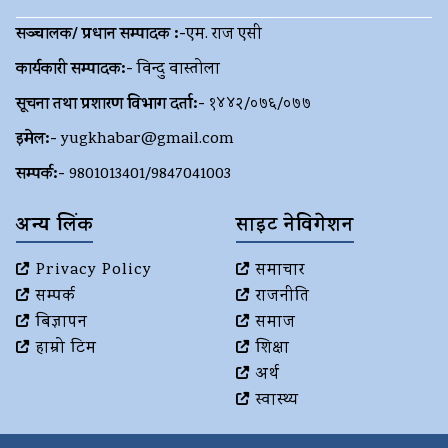
सञ्चालक/ प्रधान सम्पादक :-
एम. राज एसी
कार्यकारी सम्पादक:-
विन्दु वास्तोला
सूचना तथा प्रशारण विभाग दर्ता:-
१४४२/०७६/०७७
इमेल:-
yugkhabar@gmail.com
सम्पर्क:-
9801013401/9847041003
अन्य लिंक
साइट नेविगेशन
Privacy Policy
समाचार
सम्पर्क
राजनीति
बिज्ञापन
समाज
हाम्रो टिम
शिक्षा
अर्थ
स्वास्थ्य