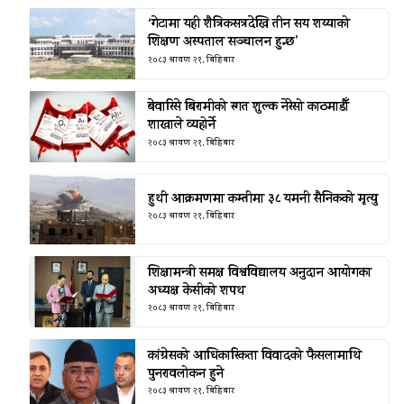
‘गेटामा यही शैत्रिकसत्रदेखि तीन सय शय्याको
शिक्षण अस्पताल सञ्चालन हुन्छ’
२०८३ श्रावण २१, बिहिबार
बेवारिसे बिरामीको रगत शुल्क नेरेसो काठमाडौँ
शाखाले व्यहोर्ने
२०८३ श्रावण २१, बिहिबार
हुथी आक्रमणमा कम्तीमा ३८ यमनी सैनिकको मृत्यु
२०८३ श्रावण २१, बिहिबार
शिक्षामन्त्री समक्ष विश्वविद्यालय अनुदान आयोगका
अध्यक्ष केसीको शपथ
२०८३ श्रावण २१, बिहिबार
कांग्रेसको आधिकारिकता विवादको फैसलामाथि
पुनरावलोकन हुने
२०८३ श्रावण २१, बिहिबार