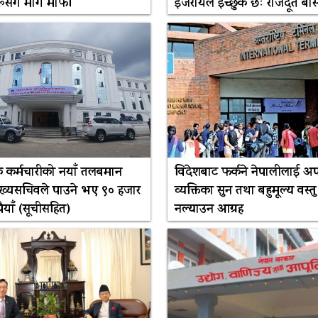
रूसँग मागे माफी
इजरायल इच्छुक छः राजदूत बा
सेवक कर्मचारीको नयाँ तलबमान
विदेशबाट फर्कने नेपालीलाई अ
मुख्यसचिवले पाउने भए ९० हजार
व्यक्तिका सुन तथा बहुमूल्य वस्तु
ैयाँ (सूचीसहित)
नल्याउन आग्रह