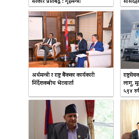
सरकार प्रतिबद्ध : गृहमन्त्री
सांसदह
अर्थमन्त्री र राष्ट्र बैंकका कार्यकारी
राष्ट्र
निर्देशकबीच भेटवार्ता
लागू, 
५९४ रुप