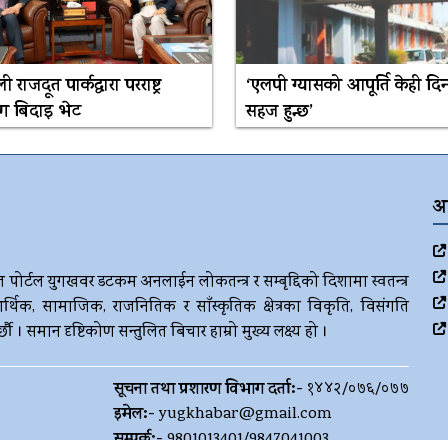
 राजदूत पार्कद्वारा परराष्ट्र
‘एलपी ग्यासको आपूर्ति केही दि
ग बिदाइ भेट
सहज हुन्छ’
अ
ज पोर्टल युगखवर डटकम अनलाईन लोकतन्त्र र सम्बृद्दिको दिशामा स्वतन्त्र
र्थिक, सामाजिक, राजनितिक र साँस्कृतिक क्षेत्रका विकृति, विसंगति
। समान दृष्टिकोण सन्तुलित बिचार हाम्रो मुख्य लक्ष्य हो ।
सूचना तथा प्रशारण विभाग दर्ता:-
१४४२/०७६/०७७
इमेल:-
yugkhabar@gmail.com
सम्पर्क:-
9801013401/9847041003