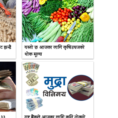
ट झन्डै
यस्तो छ आजका लागि कृषिउपजको
थोक मूल्य
 ३३
राष्ट्र बैंकले आजका लागि कति तोक्यो