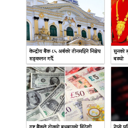
केन्द्रीय बैंक ८५ अर्बको तीनमहिने निक्षेप
सुनको म
सङ्कलन गर्दै
बढ्यो
राष्ट्र बैंकले तोक्यो बुधबारको विदेशी
नेप्से 