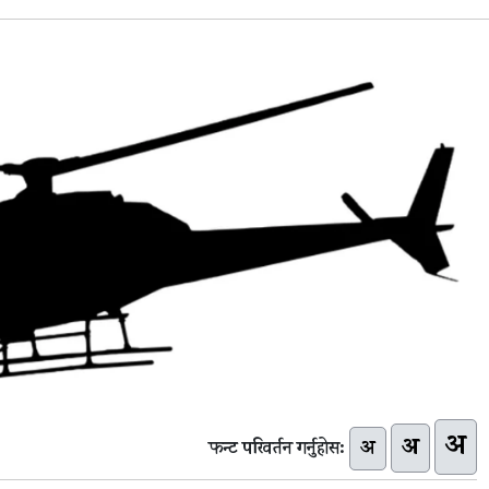
अ
अ
अ
फन्ट परिवर्तन गर्नुहोस: