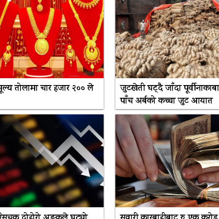
ूल्य तोलामा चार हजार २०० ले
जुटखेती घट्दै जाँदा पूर्वीनाकाबा
पाँच अर्बको कच्चा जुट आयात
परिसूचक दोहोरो अङ्कले घट्यो
सवारी कारबाहीबाट रु एक करोड