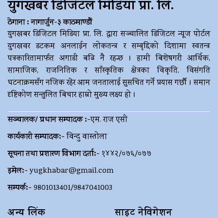
युगखबर डिजिटल मिडिया प्रा. लि.
ठेगाना : नागार्जुन-३ काठमाण्डौं
युगखबर डिजिटल मिडिया प्रा. लि. द्धारा सञ्चालित डिजिटल न्यूज पोर्टल
युगखवर डटकम अनलाईन लोकतन्त्र र सम्बृद्दिको दिशामा स्वतन्त्र
पत्रकारितामार्फत अगाडी बढि नै रहन्छ । हामी बिशेषगरी आर्थिक,
सामाजिक, राजनितिक र साँस्कृतिक क्षेत्रका विकृति, विसंगति
घटनाक्रमसँग नजिक रहेर आम जनतालाई सुसचित गर्ने प्रयास गर्छौ । समान
दृष्टिकोण सन्तुलित बिचार हाम्रो मुख्य लक्ष्य हो ।
सञ्चालक/ प्रधान सम्पादक :-
एम. राज एसी
कार्यकारी सम्पादक:-
विन्दु वास्तोला
सूचना तथा प्रशारण विभाग दर्ता:-
१४४२/०७६/०७७
इमेल:-
yugkhabar@gmail.com
सम्पर्क:-
9801013401/9847041003
अन्य लिंक
साइट नेविगेशन