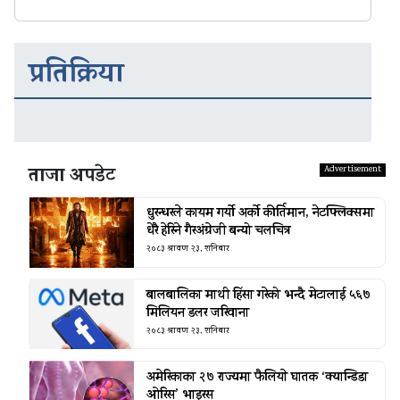
प्रतिक्रिया
ताजा अपडेट
धुरन्धरले कायम गर्यो अर्को कीर्तिमान, नेटफ्लिक्समा
धेरै हेरिने गैरअंग्रेजी बन्यो चलचित्र
२०८३ श्रावण २३, शनिबार
बालबालिका माथी हिंसा गरेको भन्दै मेटालाई ५६७
मिलियन डलर जरिवाना
२०८३ श्रावण २३, शनिबार
अमेरिकाका २७ राज्यमा फैलियाे घातक ‘क्यान्डिडा
ओरिस’ भाइरस