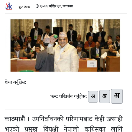
२०७६ मंग्सिर २४, मंगलबार
न्युज डेस्क
शेयर गर्नुहोस:
अ
अ
अ
फन्ट परिवर्तन गर्नुहोस:
काठमाडौं । उपनिर्वाचनको परिणामबाट केही उत्साही
भएको प्रमुख विपक्षी नेपाली कांग्रेसका लागि