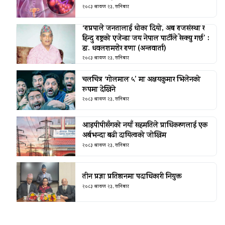
२०८३ श्रावण २३, शनिबार
‘राप्रपाले जनतालाई धोका दियो, अब राजसंस्था र
हिन्दु राष्ट्रको एजेन्डा जय नेपाल पार्टीले रेस्क्यु गर्छ’ :
डा. धवलशमशेर राणा (अन्तवार्ता)
२०८३ श्रावण २३, शनिबार
चलचित्र ‘गोलमाल ५’ मा अक्षयकुमार भिलेनको
रूपमा देखिने
२०८३ श्रावण २३, शनिबार
आइपीपीसँगको नयाँ सहमतिले प्राधिकरणलाई एक
अर्बभन्दा बढी दायित्वको जोखिम
२०८३ श्रावण २३, शनिबार
तीन प्रज्ञा प्रतिष्ठानमा पदाधिकारी नियुक्त
२०८३ श्रावण २३, शनिबार