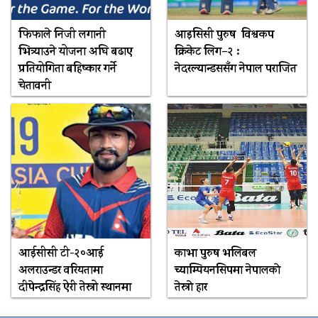
फिफाले निजी लगानी
आइसिसी पुरुष विश्वकप
भित्र्याउने योजना अघि बढाए
क्रिकेट लिग–२ :
प्रतियोगिता बहिष्कार गर्ने
नेदरल्यान्डससँग नेपाल पराजित
चेतावनी
आईसीसी टी-२०आई
काभा पुरुष भलिबल
अलराउन्डर वरियतामा
च्याम्पियनसिपमा नेपालकाे
दीपेन्द्रसिंह ऐरी तेस्रो स्थानमा
तेस्राे हार