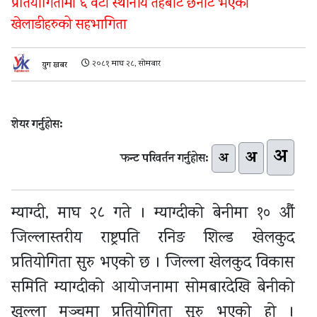
प्रतियोगितामा ६ वटा स्थानीय तहबाट छनोट भएका
खेलाडीहरुको सहभागिता
२०८१ माघ २८, सोमबार
युग खबर
शेयर गर्नुहोस:
अ
अ
अ
फन्ट परिवर्तन गर्नुहोस:
म्याग्दी, माघ २८ गते । म्याग्दीको बेनीमा १० औं
जिल्लास्तरीय राष्ट्रपति रनिङ शिल्ड खेलकुद
प्रतियोगिता सुरु भएको छ । जिल्ला खेलकुद विकास
समिति म्याग्दीको आयोजनामा सोमबारदेखि बेनीको
खुल्ला मञ्चमा प्रतियोगिता सुरु भएको हो ।