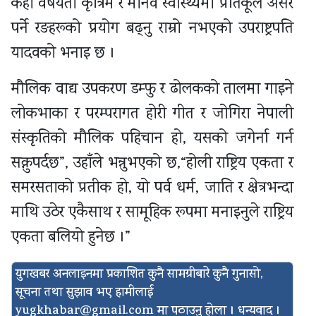
केही वर्षयता कृत्रिम र मानव स्वास्थ्यमा प्रतिकूल असर
पर्ने रङहरूको प्रयोग बढ्नु राम्रो नभएको उपराष्ट्रपति
यादवको भनाइ छ ।
मौलिक वाद्य उपकरण डम्फु र ढोलकको तालमा गाइने
लोकभाका र परम्परागत होरी गीत र जोगिरा नेपाली
संस्कृतिको मौलिक पहिचान हो, यसको जगेर्ना गर्न
सक्नुपर्दछ”, उहाँले भन्नुभएको छ,“होली राष्ट्रिय एकता र
समरसताको प्रतीक हो, यो पर्व धर्म, जाति र क्षेत्रभन्दा
माथि उठेर एकैसाथ र सामूहिक रूपमा मनाइनुले राष्ट्रिय
एकता बलियो हुनेछ ।”
युगखबर अनलाइनमा प्रकाशित कुनै सामग्रीबारे कुनै गुनासो,
सूचना तथा सुझाव भए हामीलाई
yugkhabar@gmail.com
मा पठाउनु होला । धन्यवाद ।