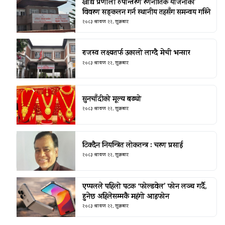
खाद्य प्रणाली रुपान्तरण रणनीतिक योजनाको
विवरण सङ्कलन गर्न स्थानीय तहसँग समन्वय गरिने
२०८३ श्रावण २२, शुक्रबार
राजस्व लक्ष्यतर्फ उकालो लाग्दै मेची भन्सार
२०८३ श्रावण २२, शुक्रबार
सुनचाँदीको मूल्य बढ्यो
२०८३ श्रावण २२, शुक्रबार
टिक्दैन नियन्त्रित लोकतन्त्र : चरण प्रसाई
२०८३ श्रावण २२, शुक्रबार
एप्पलले पहिलो पटक ‘फोल्डवेल’ फोन लञ्च गर्दै,
हुनेछ अहिलेसम्मकै महंगो आइफोन
२०८३ श्रावण २२, शुक्रबार