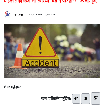
घाइतेहरूको कर्णाली स्वास्थ्य विज्ञान प्रतिष्ठानमा उपचार हुँदै
२०८२ असार ३, मंगलबार
युग खबर
शेयर गर्नुहोस:
अ
अ
अ
फन्ट परिवर्तन गर्नुहोस: