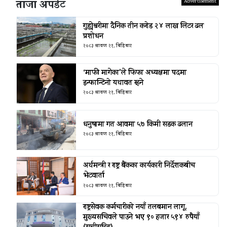
ताजा अपडेट
गुह्येश्वरीमा दैनिक तीन करोड २४ लाख लिटर ढल
प्रशोधन
२०८३ श्रावण २१, बिहिबार
‘माफी मागेका’ले फिफा अध्यक्षमा पदमा
इन्फान्टिनो यथावत रहने
२०८३ श्रावण २१, बिहिबार
धनुषामा गत आवमा ५७ किमी सडक ढलान
२०८३ श्रावण २१, बिहिबार
अर्थमन्त्री र राष्ट्र बैंकका कार्यकारी निर्देशकबीच
भेटवार्ता
२०८३ श्रावण २१, बिहिबार
राष्ट्रसेवक कर्मचारीको नयाँ तलबमान लागू,
मुख्यसचिवले पाउने भए ९० हजार ५९४ रुपैयाँ