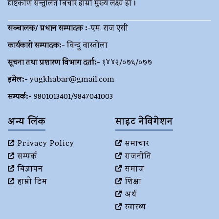
दृष्टिकोण सन्तुलित बिचार हाम्रो मुख्य लक्ष्य हो ।
सञ्चालक/ प्रधान सम्पादक :-
एम. राज एसी
कार्यकारी सम्पादक:-
विन्दु वास्तोला
सूचना तथा प्रशारण विभाग दर्ता:-
१४४२/०७६/०७७
इमेल:-
yugkhabar@gmail.com
सम्पर्क:-
9801013401/9847041003
अन्य लिंक
साइट नेविगेशन
Privacy Policy
समाचार
सम्पर्क
राजनीति
बिज्ञापन
समाज
हाम्रो टिम
शिक्षा
अर्थ
स्वास्थ्य