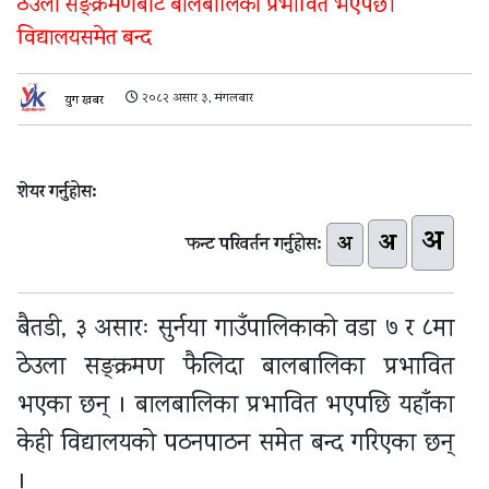
ठेउला सङ्क्रमणबाट बालबालिका प्रभावित भएपछी
विद्यालयसमेत बन्द
२०८२ असार ३, मंगलबार
युग खबर
शेयर गर्नुहोस:
अ
अ
अ
फन्ट परिवर्तन गर्नुहोस:
बैतडी, ३ असारः सुर्नया गाउँपालिकाको वडा ७ र ८मा
ठेउला सङ्क्रमण फैलिदा बालबालिका प्रभावित
भएका छन् । बालबालिका प्रभावित भएपछि यहाँका
केही विद्यालयको पठनपाठन समेत बन्द गरिएका छन्
।