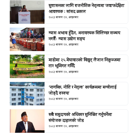
सुशासनका लागि राजनीतिक नेतृत्वमा जवाफदेहिता
आवश्यक : सांसद ढकाल
२०८३ श्रावण २४, आइतबार
ग्यास अभाव हुँदैन, अनावश्यक सिलिण्डर सञ्चय
नगरौँः ग्यास उद्योग सङ्घ
२०८३ श्रावण २४, आइतबार
माडीमा २५ मेघावाटको विद्युत् लैजान निकुञ्जमा
तार भूमिगत गरिँदै
२०८३ श्रावण २४, आइतबार
‘नागरिक, नीति र नेतृत्व’ कार्यक्रममा मन्त्रीलाई
जोड्दै रास्वपा
२०८३ श्रावण २४, आइतबार
सबै समुदायको अधिकार सुनिश्चित गर्नुपर्नेमा
संयोजक दाहालको जोड
२०८३ श्रावण २४, आइतबार