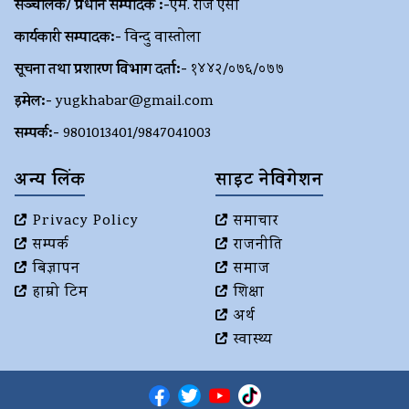
सञ्चालक/ प्रधान सम्पादक :-
एम. राज एसी
कार्यकारी सम्पादक:-
विन्दु वास्तोला
सूचना तथा प्रशारण विभाग दर्ता:-
१४४२/०७६/०७७
इमेल:-
yugkhabar@gmail.com
सम्पर्क:-
9801013401/9847041003
अन्य लिंक
साइट नेविगेशन
Privacy Policy
समाचार
सम्पर्क
राजनीति
बिज्ञापन
समाज
हाम्रो टिम
शिक्षा
अर्थ
स्वास्थ्य