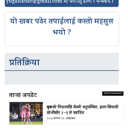
yugkhabar@gmail.com
मा पठाउनु होला । धन्यवाद ।
यो खबर पढेर तपाईलाई कस्तो महसुस
भयो ?
प्रतिक्रिया
ताजा अपडेट
बुबाको निधनपछि मेस्सी अनुपस्थित, इन्टर मियामी
मोन्टेरेसँग २–१ ले पराजित
२०८३ श्रावण २४, आइतबार