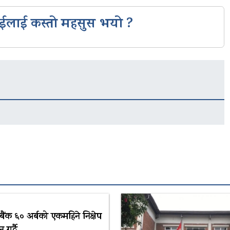
ईलाई कस्तो महसुस भयो ?
य बैंक ६० अर्बको एकमहिने निक्षेप