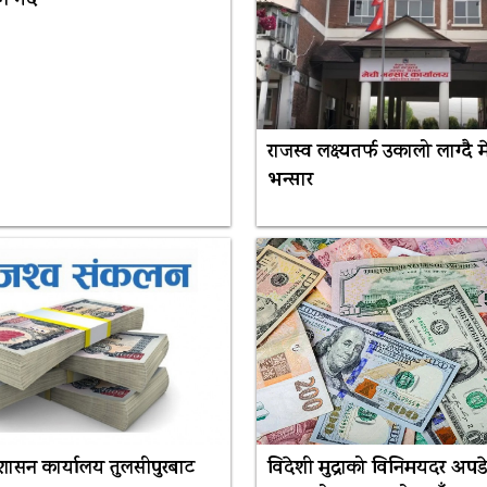
गर्दै
राजस्व लक्ष्यतर्फ उकालो लाग्दै म
भन्सार
रशासन कार्यालय तुलसीपुरबाट
विदेशी मुद्राको विनिमयदर अपडे