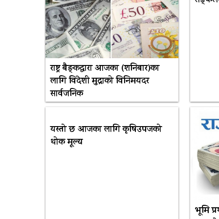
सङ्कलन 
राष्ट्र बैङ्कद्वारा आजका (शनिबार)का
लागि विदेशी मुद्राको विनिमयदर
सार्वजनिक
यस्तो छ आजका लागि कृषिउपजको
थोक मूल्य
भूमि प्