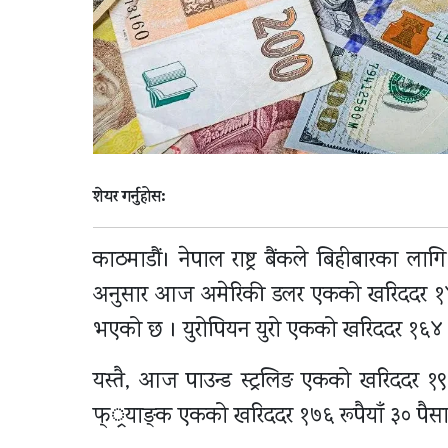
शेयर गर्नुहोस:
काठमाडौं। नेपाल राष्ट्र बैंकले बिहीबारका लागि
अनुसार आज अमेरिकी डलर एकको खरिददर १४० र
भएको छ । युरोपियन युरो एकको खरिददर १६४ रुपै
यस्तै, आज पाउन्ड स्ट्रलिङ एकको खरिददर १९० 
फ््रयाङ्क एकको खरिददर १७६ रूपैयाँ ३० पैसा