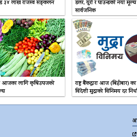
ड ३४ लाख राजस्व सङ्कलन
डलर, युरो र पाउन्डको नयाँ मूल्य
सार्वजनिक
 छ आजका लागि कृषिउपजको
राष्ट्र बैंकद्धारा आज (बिहीबार) क
ल्य
विदेशी मुद्राको विनिमय दर निर्
अ