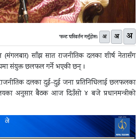
अ
अ
अ
फन्ट परिवर्तन गर्नुहोस:
 आज (मंगलबार) साँझ सात राजनीतिक दलका शीर्ष नेतासँग
मा संयुक्त छलफल गर्ने भएकी छन् ।
ाप्त सातै राजनीतिक दलका दुई–दुई जना प्रतिनिधिलाई छलफलका
वालयका अनुसार बैठक आज दिउँसो ४ बजे प्रधानमन्त्रीको