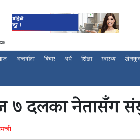
026
माज
अन्तर्वाता
बिचार
अर्थ
शिक्षा
स्वास्थ्य
खेलकु
आज ७ दलका नेतासँग सं
्त्री