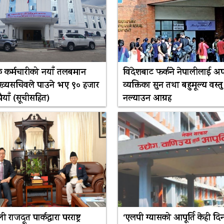
सेवक कर्मचारीको नयाँ तलबमान
विदेशबाट फर्कने नेपालीलाई अ
मुख्यसचिवले पाउने भए ९० हजार
व्यक्तिका सुन तथा बहुमूल्य वस्तु
ैयाँ (सूचीसहित)
नल्याउन आग्रह
 राजदूत पार्कद्वारा परराष्ट्र
‘एलपी ग्यासको आपूर्ति केही दि