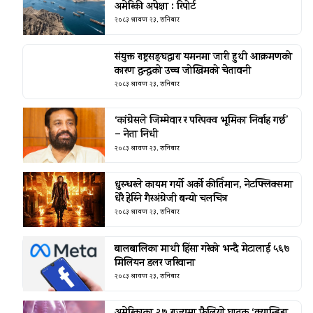
अमेरिकी अपेक्षा : रिपोर्ट
२०८३ श्रावण २३, शनिबार
संयुक्त राष्ट्रसङ्घद्वारा यमनमा जारी हुथी आक्रमणको
कारण द्वन्द्वको उच्च जोखिमको चेतावनी
२०८३ श्रावण २३, शनिबार
‘कांग्रेसले जिम्मेवार र परिपक्व भूमिका निर्वाह गर्छ’
– नेता निधी
२०८३ श्रावण २३, शनिबार
धुरन्धरले कायम गर्यो अर्को कीर्तिमान, नेटफ्लिक्समा
धेरै हेरिने गैरअंग्रेजी बन्यो चलचित्र
२०८३ श्रावण २३, शनिबार
बालबालिका माथी हिंसा गरेको भन्दै मेटालाई ५६७
मिलियन डलर जरिवाना
२०८३ श्रावण २३, शनिबार