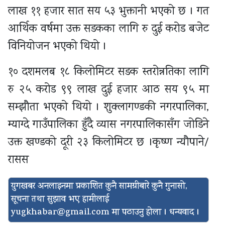
लाख ११ हजार सात सय ५३ भुक्तानी भएको छ । गत
आर्थिक वर्षमा उक्त सडकका लागि रु दुई करोड बजेट
विनियोजन भएको थियो ।
१० दशमलब १८ किलोमिटर सडक स्तरोन्नतिका लागि
रु २५ करोड ९९ लाख दुई हजार आठ सय ९५ मा
सम्झौता भएको थियो । शुक्लागण्डकी नगरपालिका,
म्याग्दे गाउँपालिका हुँदै व्यास नगरपालिकासँग जोडिने
उक्त खण्डको दूरी २३ किलोमिटर छ ।कृष्ण न्यौपाने/
रासस
युगखबर अनलाइनमा प्रकाशित कुनै सामग्रीबारे कुनै गुनासो,
सूचना तथा सुझाव भए हामीलाई
yugkhabar@gmail.com
मा पठाउनु होला । धन्यवाद ।