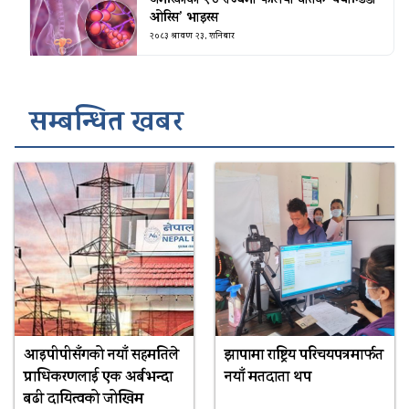
अमेरिकाका २७ राज्यमा फैलियाे घातक ‘क्यान्डिडा
ओरिस’ भाइरस
२०८३ श्रावण २३, शनिबार
सम्बन्धित खबर
आइपीपीसँगको नयाँ सहमतिले
झापामा राष्ट्रिय परिचयपत्रमार्फत
प्राधिकरणलाई एक अर्बभन्दा
नयाँ मतदाता थप
बढी दायित्वको जोखिम