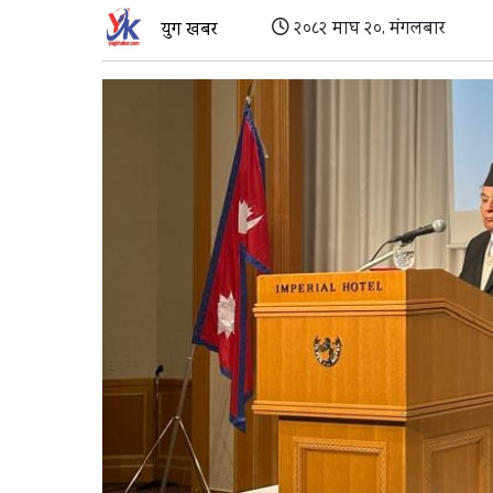
२०८२ माघ २०, मंगलबार
युग खबर