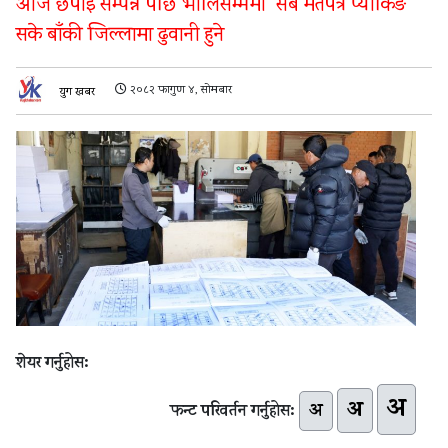
आज छपाइ सम्पन्न पछि भोलिसम्ममा सबै मतपत्र प्याकिङ
सके बाँकी जिल्लामा ढुवानी हुने
२०८२ फागुण ४, सोमबार
युग खबर
शेयर गर्नुहोस:
अ
अ
अ
फन्ट परिवर्तन गर्नुहोस: