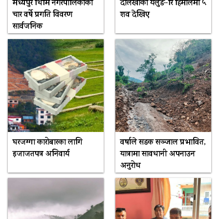
मध्यपुर थिमि नगरपालिकाको
दोलखाको यलुङ-रि हिमालमा ५
चार वर्षे प्रगति विवरण
शव देखिए
सार्वजनिक
घरजग्गा कारोबारका लागि
वर्षाले सडक सञ्जाल प्रभावित,
इजाजतपत्र अनिवार्य
यात्रामा सावधानी अपनाउन
अनुरोध