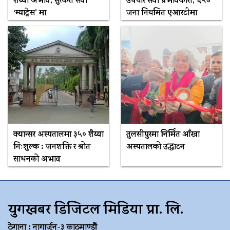
शय्या अभाव, सुत्केरी सेवा
उपचार सेवा प्रभावकारी, ६५७
‘म्याट्रेस’ मा
जना नियमित एआरटीमा
क्यान्सर अस्पतालमा ३५० शैय्या
तुलसीपुरमा निर्मित आँखा
निःशुल्क : जनशक्ति र श्रोत
अस्पतालको उद्घाटन
साधनको अभाव
युगखबर डिजिटल मिडिया प्रा. लि.
ठेगाना : नागार्जुन-३ काठमाण्डौं