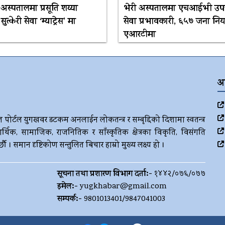
अस्पतालमा प्रसूति शय्या
भेरी अस्पतालमा एचआईभी उप
त्केरी सेवा ‘म्याट्रेस’ मा
सेवा प्रभावकारी, ६५७ जना नि
एआरटीमा
अ
ज पोर्टल युगखवर डटकम अनलाईन लोकतन्त्र र सम्बृद्दिको दिशामा स्वतन्त्र
र्थिक, सामाजिक, राजनितिक र साँस्कृतिक क्षेत्रका विकृति, विसंगति
। समान दृष्टिकोण सन्तुलित बिचार हाम्रो मुख्य लक्ष्य हो ।
सूचना तथा प्रशारण विभाग दर्ता:-
१४४२/०७६/०७७
इमेल:-
yugkhabar@gmail.com
सम्पर्क:-
9801013401/9847041003