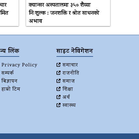
चार
क्यान्सर अस्पतालमा ३५० शैय्या
यमित
निःशुल्क : जनशक्ति र श्रोत साधनको
अभाव
न्य लिंक
साइट नेविगेशन
Privacy Policy
समाचार
सम्पर्क
राजनीति
बिज्ञापन
समाज
हाम्रो टिम
शिक्षा
अर्थ
स्वास्थ्य