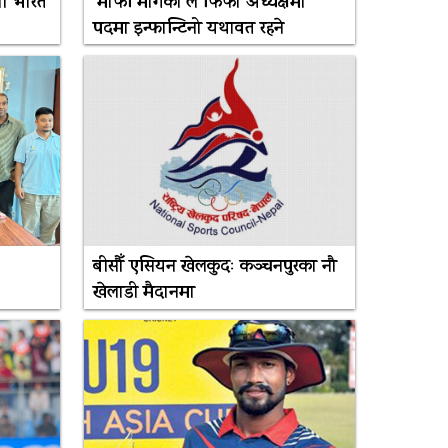
ी भारत
‘माफी मागेका’ले फिफा अध्यक्षमा
पदमा इन्फान्टिनो यथावत रहने
बीसौँ एसियन खेलकुदः कञ्चनपुरका नौ
खेलाडी मैदानमा