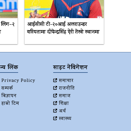
ट लिग–२
आईसीसी टी-२०आई अलराउन्डर
त
वरियतामा दीपेन्द्रसिंह ऐरी तेस्रो स्थानमा
न्य लिंक
साइट नेविगेशन
Privacy Policy
समाचार
सम्पर्क
राजनीति
बिज्ञापन
समाज
हाम्रो टिम
शिक्षा
अर्थ
स्वास्थ्य