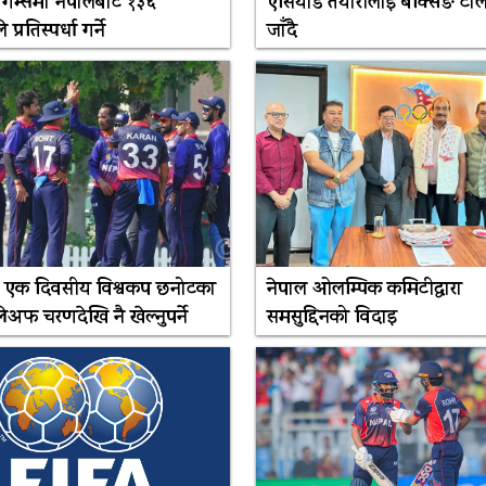
गेम्समा नेपालबाट १३६
एसियाड तयारीलाई बक्सिङ टोल
प्रतिस्पर्धा गर्ने
जाँदै
े एक दिवसीय विश्वकप छनोटका
नेपाल ओलम्पिक कमिटीद्वारा
लेअफ चरणदेखि नै खेल्नुपर्ने
समसुद्दिनको विदाइ