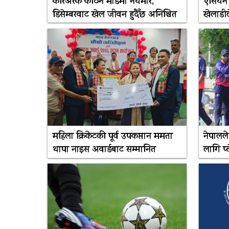
करिअरकै कठिन मोडमा नेयमार,
एसियन 
डिसेम्बरवाट खेल जीवन हुदैँछ अनिश्चित
खेलाडीले 
महिला क्रिकेटकी पूर्व उपकप्तान ममता
नेपालल
थापा नाइस अवार्डबाट सम्मानित
लागि प्