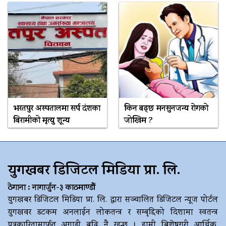
भरतपुर अस्पतालमा सर्प दंशका
किन बढ्छ मनसुनजन्य रोगको
बिरामीको मृत्यु शून्य
जोखिम ?
युगखबर डिजिटल मिडिया प्रा. लि.
ठेगाना : नागार्जुन-३ काठमाण्डौं
युगखबर डिजिटल मिडिया प्रा. लि. द्धारा सञ्चालित डिजिटल न्यूज पोर्टल
युगखवर डटकम अनलाईन लोकतन्त्र र सम्बृद्दिको दिशामा स्वतन्त्र
पत्रकारितामार्फत अगाडी बढि नै रहन्छ । हामी बिशेषगरी आर्थिक,