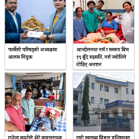
फार्मेसी परिषद्को अध्यक्षमा
आन्दोलनरत नर्स र सरकार बिच
आलम नियुक्त
१९ बुँदे सहमति, नर्स ज्योतिले
तोडिन् अनशन
राजेन्द्र महतोले भेटे कप्तानगञ्ज
राप्ती स्वास्थ्य विज्ञान प्रतिष्ठानमा