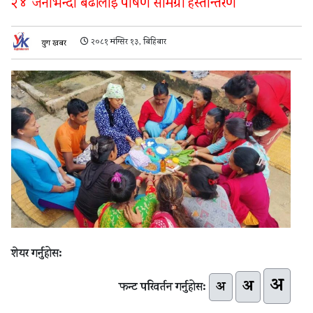
२४ जनाभन्दा बढीलाई पोषण सामग्री हस्तान्तरण
२०८१ मंग्सिर १३, बिहिबार
युग खबर
शेयर गर्नुहोस:
अ
अ
अ
फन्ट परिवर्तन गर्नुहोस: