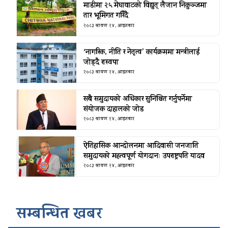
माडीमा २५ मेघावाटको विद्युत् लैजान निकुञ्जमा
तार भूमिगत गरिँदै
२०८३ श्रावण २४, आइतबार
‘नागरिक, नीति र नेतृत्व’ कार्यक्रममा मन्त्रीलाई
जोड्दै रास्वपा
२०८३ श्रावण २४, आइतबार
सबै समुदायको अधिकार सुनिश्चित गर्नुपर्नेमा
संयोजक दाहालको जोड
२०८३ श्रावण २४, आइतबार
ऐतिहासिक आन्दोलनमा आदिवासी जनजाति
समुदायको महत्वपूर्ण योगदानः उपराष्ट्रपति यादव
२०८३ श्रावण २४, आइतबार
सम्बन्धित खबर