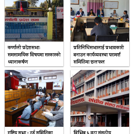
कर्णाली प्रदेशसभाः
प्रतिनिधिसभालाई प्रभावकारी
समसामयिक विषयमा सरकारको
बनाउन कार्यव्यवस्था परामर्श
ध्यानाकर्षण
समितिमा छलफल
राष्ट्रिय सभा : दुई समितिका
विभिन्न ६ वटा संसदीय