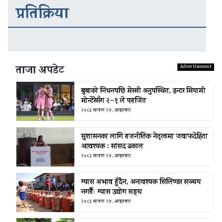
प्रतिक्रिया
ताजा अपडेट
बुबाको निधनपछि मेस्सी अनुपस्थित, इन्टर मियामी
मोन्टेरेसँग २–१ ले पराजित
२०८३ श्रावण २४, आइतबार
सुशासनका लागि राजनीतिक नेतृत्वमा जवाफदेहिता
आवश्यक : सांसद ढकाल
२०८३ श्रावण २४, आइतबार
ग्यास अभाव हुँदैन, अनावश्यक सिलिण्डर सञ्चय
नगरौँः ग्यास उद्योग सङ्घ
२०८३ श्रावण २४, आइतबार