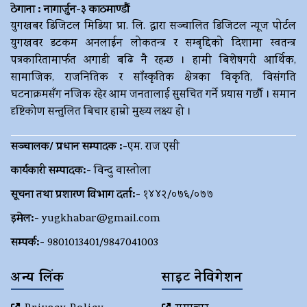
ठेगाना : नागार्जुन-३ काठमाण्डौं
युगखबर डिजिटल मिडिया प्रा. लि. द्धारा सञ्चालित डिजिटल न्यूज पोर्टल
युगखवर डटकम अनलाईन लोकतन्त्र र सम्बृद्दिको दिशामा स्वतन्त्र
पत्रकारितामार्फत अगाडी बढि नै रहन्छ । हामी बिशेषगरी आर्थिक,
सामाजिक, राजनितिक र साँस्कृतिक क्षेत्रका विकृति, विसंगति
घटनाक्रमसँग नजिक रहेर आम जनतालाई सुसचित गर्ने प्रयास गर्छौ । समान
दृष्टिकोण सन्तुलित बिचार हाम्रो मुख्य लक्ष्य हो ।
सञ्चालक/ प्रधान सम्पादक :-
एम. राज एसी
कार्यकारी सम्पादक:-
विन्दु वास्तोला
सूचना तथा प्रशारण विभाग दर्ता:-
१४४२/०७६/०७७
इमेल:-
yugkhabar@gmail.com
सम्पर्क:-
9801013401/9847041003
अन्य लिंक
साइट नेविगेशन