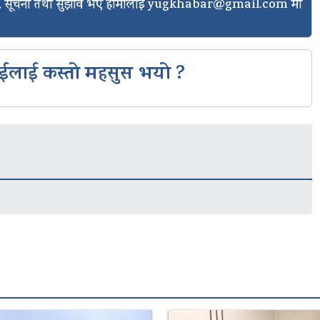
ासो, सूचना तथा सुझाव भए हामीलाई
yugkhabar@gmail.com
मा
ईलाई कस्तो महसुस भयो ?