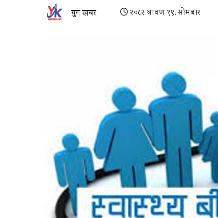
२०८२ श्रावण १९, सोमबार
युग खबर