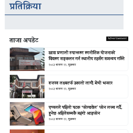
प्रतिक्रिया
ताजा अपडेट
खाद्य प्रणाली रुपान्तरण रणनीतिक योजनाको
विवरण सङ्कलन गर्न स्थानीय तहसँग समन्वय गरिने
२०८३ श्रावण २२, शुक्रबार
राजस्व लक्ष्यतर्फ उकालो लाग्दै मेची भन्सार
२०८३ श्रावण २२, शुक्रबार
एप्पलले पहिलो पटक ‘फोल्डवेल’ फोन लञ्च गर्दै,
हुनेछ अहिलेसम्मकै महंगो आइफोन
२०८३ श्रावण २२, शुक्रबार