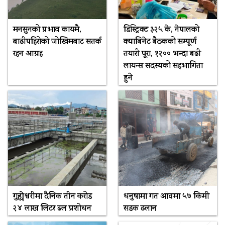
मनसुनको प्रभाव कायमै,
डिस्ट्रिक्ट ३२५ के, नेपालको
बाढीपहिरोको जोखिमबाट सतर्क
क्याबिनेट बैठकको सम्पूर्ण
रहन आग्रह
तयारी पूरा, १२०० भन्दा बढी
लायन्स सदस्यको सहभागिता
हुने
गुह्येश्वरीमा दैनिक तीन करोड
धनुषामा गत आवमा ५७ किमी
२४ लाख लिटर ढल प्रशोधन
सडक ढलान