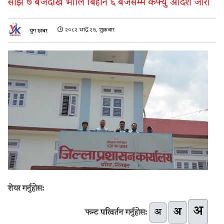
साँझ ७ बजेदेखि भोलि बिहान ६ बजेसम्म कर्फ्यु आदेश जारी
२०८२ भाद्र २७, शुक्रबार
युग खबर
शेयर गर्नुहोस:
अ
अ
अ
फन्ट परिवर्तन गर्नुहोस: