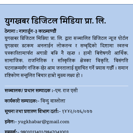
युगखबर डिजिटल मिडिया प्रा. लि.
ठेगाना : नागार्जुन-३ काठमाण्डौं
युगखबर डिजिटल मिडिया प्रा. लि. द्धारा सञ्चालित डिजिटल न्यूज पोर्टल
युगखवर डटकम अनलाईन लोकतन्त्र र सम्बृद्दिको दिशामा स्वतन्त्र
पत्रकारितामार्फत अगाडी बढि नै रहन्छ । हामी बिशेषगरी आर्थिक,
सामाजिक, राजनितिक र साँस्कृतिक क्षेत्रका विकृति, विसंगति
घटनाक्रमसँग नजिक रहेर आम जनतालाई सुसचित गर्ने प्रयास गर्छौ । समान
दृष्टिकोण सन्तुलित बिचार हाम्रो मुख्य लक्ष्य हो ।
सञ्चालक/ प्रधान सम्पादक :-
एम. राज एसी
कार्यकारी सम्पादक:-
विन्दु वास्तोला
सूचना तथा प्रशारण विभाग दर्ता:-
१४४२/०७६/०७७
इमेल:-
yugkhabar@gmail.com
सम्पर्क:-
9801013401/9847041003