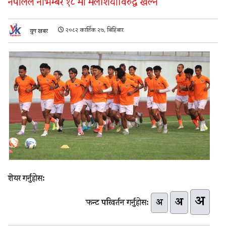
नेपालले नोभेम्बर १८ मा मलेशियाविरुद्ध खेल्ने
२०८२ कार्तिक २७, बिहिबार
युग खबर
शेयर गर्नुहोस:
अ
अ
अ
फन्ट परिवर्तन गर्नुहोस: