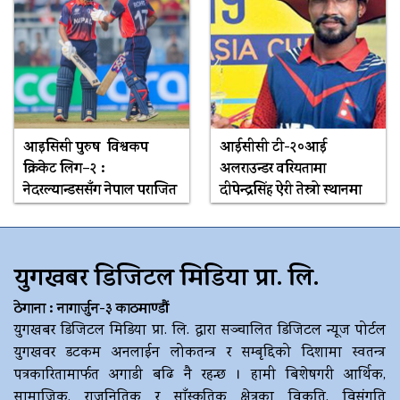
आइसिसी पुरुष विश्वकप
आईसीसी टी-२०आई
क्रिकेट लिग–२ :
अलराउन्डर वरियतामा
नेदरल्यान्डससँग नेपाल पराजित
दीपेन्द्रसिंह ऐरी तेस्रो स्थानमा
युगखबर डिजिटल मिडिया प्रा. लि.
ठेगाना : नागार्जुन-३ काठमाण्डौं
युगखबर डिजिटल मिडिया प्रा. लि. द्धारा सञ्चालित डिजिटल न्यूज पोर्टल
युगखवर डटकम अनलाईन लोकतन्त्र र सम्बृद्दिको दिशामा स्वतन्त्र
पत्रकारितामार्फत अगाडी बढि नै रहन्छ । हामी बिशेषगरी आर्थिक,
सामाजिक, राजनितिक र साँस्कृतिक क्षेत्रका विकृति, विसंगति