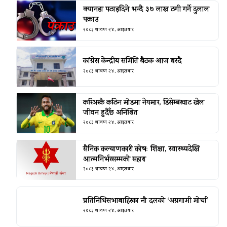
क्यानडा पठाइदिने भन्दै ३७ लाख ठगी गर्ने दुलाल
पक्राउ
२०८३ श्रावण २४, आइतबार
कांग्रेस केन्द्रीय समिति बैठक आज बस्दै
२०८३ श्रावण २४, आइतबार
करिअरकै कठिन मोडमा नेयमार, डिसेम्बरवाट खेल
जीवन हुदैँछ अनिश्चित
२०८३ श्रावण २४, आइतबार
सैनिक कल्याणकारी कोषः शिक्षा, स्वास्थ्यदेखि
आत्मनिर्भरसम्मको सहारा
२०८३ श्रावण २४, आइतबार
प्रतिनिधिसभाबाहिरका नौ दलको ‘अग्रगामी मोर्चा’
२०८३ श्रावण २४, आइतबार