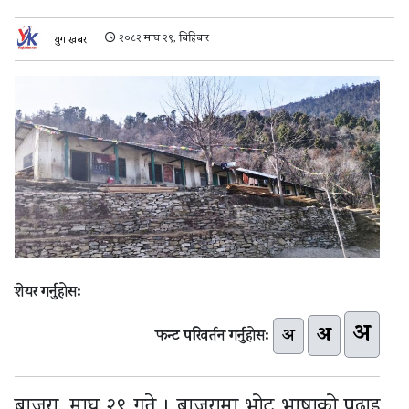
२०८२ माघ २९, बिहिबार
युग खबर
शेयर गर्नुहोस:
अ
अ
अ
फन्ट परिवर्तन गर्नुहोस:
बाजुरा, माघ २९ गते । बाजुरामा भोट भाषाको पढाइ