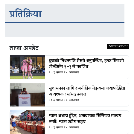
प्रतिक्रिया
ताजा अपडेट
बुबाको निधनपछि मेस्सी अनुपस्थित, इन्टर मियामी
मोन्टेरेसँग २–१ ले पराजित
२०८३ श्रावण २४, आइतबार
सुशासनका लागि राजनीतिक नेतृत्वमा जवाफदेहिता
आवश्यक : सांसद ढकाल
२०८३ श्रावण २४, आइतबार
ग्यास अभाव हुँदैन, अनावश्यक सिलिण्डर सञ्चय
नगरौँः ग्यास उद्योग सङ्घ
२०८३ श्रावण २४, आइतबार