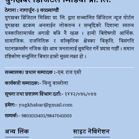
युगखबर डिजिटल मिडिया प्रा. लि.
ठेगाना : नागार्जुन-३ काठमाण्डौं
युगखबर डिजिटल मिडिया प्रा. लि. द्धारा सञ्चालित डिजिटल न्यूज पोर्टल
युगखवर डटकम अनलाईन लोकतन्त्र र सम्बृद्दिको दिशामा स्वतन्त्र
पत्रकारितामार्फत अगाडी बढि नै रहन्छ । हामी बिशेषगरी आर्थिक,
सामाजिक, राजनितिक र साँस्कृतिक क्षेत्रका विकृति, विसंगति
घटनाक्रमसँग नजिक रहेर आम जनतालाई सुसचित गर्ने प्रयास गर्छौ । समान
दृष्टिकोण सन्तुलित बिचार हाम्रो मुख्य लक्ष्य हो ।
सञ्चालक/ प्रधान सम्पादक :-
एम. राज एसी
कार्यकारी सम्पादक:-
विन्दु वास्तोला
सूचना तथा प्रशारण विभाग दर्ता:-
१४४२/०७६/०७७
इमेल:-
yugkhabar@gmail.com
सम्पर्क:-
9801013401/9847041003
अन्य लिंक
साइट नेविगेशन