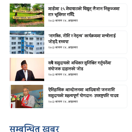
माडीमा २५ मेघावाटको विद्युत् लैजान निकुञ्जमा
तार भूमिगत गरिँदै
२०८३ श्रावण २४, आइतबार
‘नागरिक, नीति र नेतृत्व’ कार्यक्रममा मन्त्रीलाई
जोड्दै रास्वपा
२०८३ श्रावण २४, आइतबार
सबै समुदायको अधिकार सुनिश्चित गर्नुपर्नेमा
संयोजक दाहालको जोड
२०८३ श्रावण २४, आइतबार
ऐतिहासिक आन्दोलनमा आदिवासी जनजाति
समुदायको महत्वपूर्ण योगदानः उपराष्ट्रपति यादव
२०८३ श्रावण २४, आइतबार
सम्बन्धित खबर