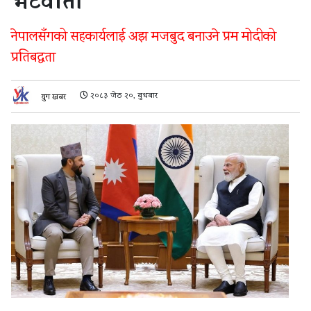
भेटवार्ता
नेपालसँगको सहकार्यलाई अझ मजबुद बनाउने प्रम मोदीको
प्रतिबद्धता
२०८३ जेठ २०, बुधबार
युग खबर