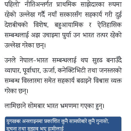
पहिलो’ नीतिअन्तर्गत प्राथमिक साझेदारका रूपमा
रहेको उल्लेख गर्दै नयाँ सरकारसँग सहकार्य गरी दुई
देशबीचको विशेष, बहुआयामिक र ऐतिहासिक
सम्बन्धलाई अझ उचाइमा पुर्या उन भारत तत्पर रहेको
उल्लेख गरेका छन्।
उनले नेपाल–भारत सम्बन्धलाई थप सुदृढ बनाउँदै
व्यापार, पूर्वाधार, ऊर्जा, कनेक्टिभिटी तथा जनस्तरको
सम्बन्ध विस्तारमा समेत सहकार्य बढाइने विश्वास व्यक्त
गरेका छन्।
लामिछाने सोमबार भारत भ्रमणमा गएका हुन्।
युगखबर अनलाइनमा प्रकाशित कुनै सामग्रीबारे कुनै गुनासो,
सूचना तथा सुझाव भए हामीलाई