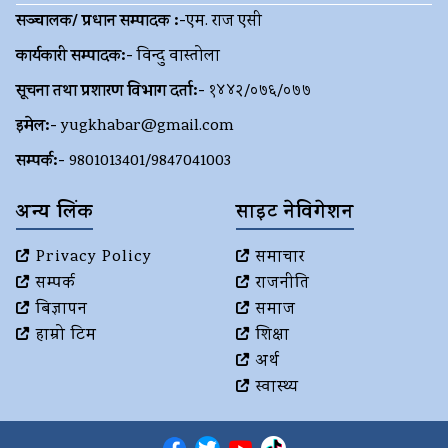
सञ्चालक/ प्रधान सम्पादक :-
एम. राज एसी
कार्यकारी सम्पादक:-
विन्दु वास्तोला
सूचना तथा प्रशारण विभाग दर्ता:-
१४४२/०७६/०७७
इमेल:-
yugkhabar@gmail.com
सम्पर्क:-
9801013401/9847041003
अन्य लिंक
साइट नेविगेशन
Privacy Policy
समाचार
सम्पर्क
राजनीति
बिज्ञापन
समाज
हाम्रो टिम
शिक्षा
अर्थ
स्वास्थ्य