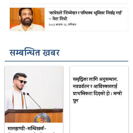
‘कांग्रेसले जिम्मेवार र परिपक्व भूमिका निर्वाह गर्छ’
– नेता निधी
२०८३ श्रावण २३, शनिबार
सम्बन्धित खबर
समृद्धिका लागि अनुसन्धान,
नवप्रर्वतन र आविस्कारलाई
प्राथमिकता दिएको हो : मन्त्री
पुन
सालझण्डी–सन्धिखर्क–