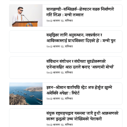
सालझण्डी–सन्धिखर्क–ढोरपाटन सडक निर्माणले
गति लिन्छ : मन्त्री लम्साल
२०८३ श्रावण २३, शनिबार
समृद्धिका लागि अनुसन्धान, नवप्रर्वतन र
आविस्कारलाई प्राथमिकता दिएको हो : मन्त्री पुन
२०८३ श्रावण २३, शनिबार
संविधान संशोधन र संघीयता सुदृढीकरणको
एजेन्डासहित आठ दलले बनाए ‘अग्रगामी मोर्चा’
२०८३ श्रावण २३, शनिबार
इरान–ओमान वार्तापछि स्ट्रेट अफ होर्मुज खुल्ने
अमेरिकी अपेक्षा : रिपोर्ट
२०८३ श्रावण २३, शनिबार
संयुक्त राष्ट्रसङ्घद्वारा यमनमा जारी हुथी आक्रमणको
कारण द्वन्द्वको उच्च जोखिमको चेतावनी
२०८३ श्रावण २३, शनिबार