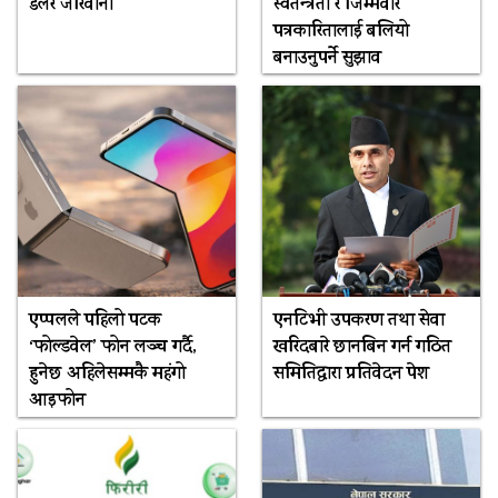
डलर जरिवाना
स्वतन्त्रता र जिम्मेवार
पत्रकारितालाई बलियो
बनाउनुपर्ने सुझाव
एप्पलले पहिलो पटक
एनटिभी उपकरण तथा सेवा
‘फोल्डवेल’ फोन लञ्च गर्दै,
खरिदबारे छानबिन गर्न गठित
हुनेछ अहिलेसम्मकै महंगो
समितिद्वारा प्रतिवेदन पेश
आइफोन