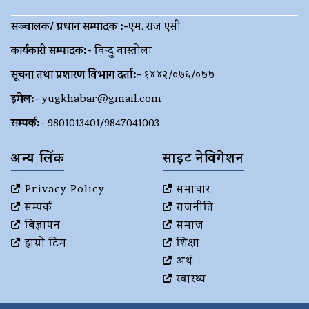
सञ्चालक/ प्रधान सम्पादक :-
एम. राज एसी
कार्यकारी सम्पादक:-
विन्दु वास्तोला
सूचना तथा प्रशारण विभाग दर्ता:-
१४४२/०७६/०७७
इमेल:-
yugkhabar@gmail.com
सम्पर्क:-
9801013401/9847041003
अन्य लिंक
साइट नेविगेशन
Privacy Policy
समाचार
सम्पर्क
राजनीति
बिज्ञापन
समाज
हाम्रो टिम
शिक्षा
अर्थ
स्वास्थ्य