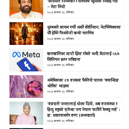
‘कांग्रेसले जिम्मेवार र परिपक्व भूमिका निर्वाह गर्छ’
– नेता निधी
२०८३ श्रावण २३, शनिबार
धुरन्धरले कायम गर्यो अर्को कीर्तिमान, नेटफ्लिक्समा
धेरै हेरिने गैरअंग्रेजी बन्यो चलचित्र
२०८३ श्रावण २३, शनिबार
बालबालिका माथी हिंसा गरेको भन्दै मेटालाई ५६७
मिलियन डलर जरिवाना
२०८३ श्रावण २३, शनिबार
अमेरिकाका २७ राज्यमा फैलियाे घातक ‘क्यान्डिडा
ओरिस’ भाइरस
२०८३ श्रावण २३, शनिबार
‘राप्रपाले जनतालाई धोका दियो, अब राजसंस्था र
हिन्दु राष्ट्रको एजेन्डा जय नेपाल पार्टीले रेस्क्यु गर्छ’ :
डा. धवलशमशेर राणा (अन्तवार्ता)
२०८३ श्रावण २३, शनिबार