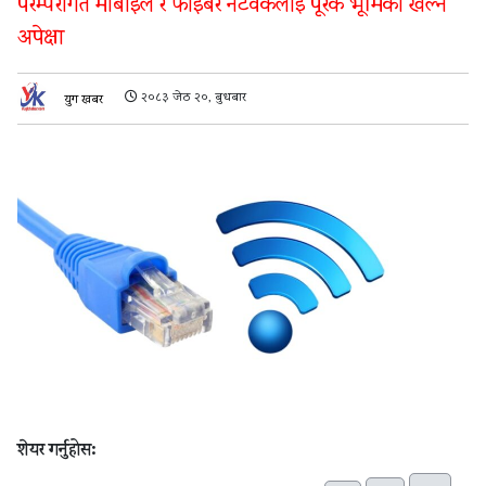
परम्परागत मोबाइल र फाइबर नेटवर्कलाई पूरक भूमिका खेल्ने
अपेक्षा
२०८३ जेठ २०, बुधबार
युग खबर
शेयर गर्नुहोस: