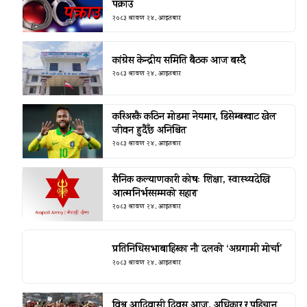
पक्राउ
२०८३ श्रावण २४, आइतबार
कांग्रेस केन्द्रीय समिति बैठक आज बस्दै
२०८३ श्रावण २४, आइतबार
करिअरकै कठिन मोडमा नेयमार, डिसेम्बरवाट खेल
जीवन हुदैँछ अनिश्चित
२०८३ श्रावण २४, आइतबार
सैनिक कल्याणकारी कोषः शिक्षा, स्वास्थ्यदेखि
आत्मनिर्भरसम्मको सहारा
२०८३ श्रावण २४, आइतबार
प्रतिनिधिसभाबाहिरका नौ दलको ‘अग्रगामी मोर्चा’
२०८३ श्रावण २४, आइतबार
विश्व आदिवासी दिवस आज, अधिकार र पहिचान