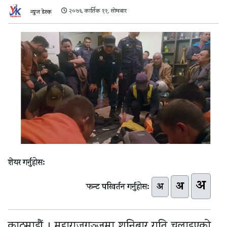
२०७६ कार्तिक ११, सोमबार
न्युज डेस्क
शेयर गर्नुहोस:
अ
अ
अ
फन्ट परिवर्तन गर्नुहोस:
काठमाडौं । महाराजगञ्जमा शनिबार राति चलाइएको