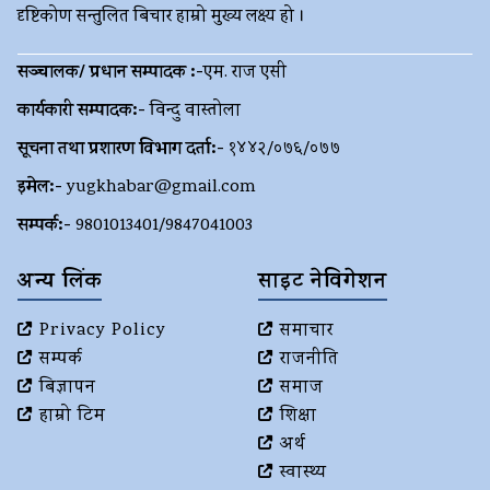
दृष्टिकोण सन्तुलित बिचार हाम्रो मुख्य लक्ष्य हो ।
सञ्चालक/ प्रधान सम्पादक :-
एम. राज एसी
कार्यकारी सम्पादक:-
विन्दु वास्तोला
सूचना तथा प्रशारण विभाग दर्ता:-
१४४२/०७६/०७७
इमेल:-
yugkhabar@gmail.com
सम्पर्क:-
9801013401/9847041003
अन्य लिंक
साइट नेविगेशन
Privacy Policy
समाचार
सम्पर्क
राजनीति
बिज्ञापन
समाज
हाम्रो टिम
शिक्षा
अर्थ
स्वास्थ्य