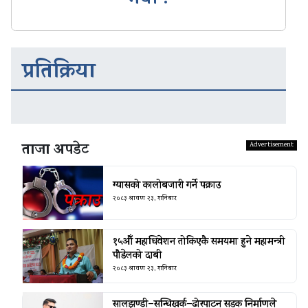
भयो ?
प्रतिक्रिया
ताजा अपडेट
ग्यासको कालोबजारी गर्ने पक्राउ
२०८३ श्रावण २३, शनिबार
१५औँ महाधिवेशन तोकिएकै समयमा हुने महामन्त्री
पौडेलको दाबी
२०८३ श्रावण २३, शनिबार
सालझण्डी–सन्धिखर्क–ढोरपाटन सडक निर्माणले