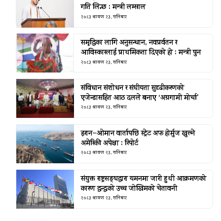
गति लिन्छ : मन्त्री लम्साल
२०८३ श्रावण २३, शनिबार
समृद्धिका लागि अनुसन्धान, नवप्रर्वतन र
आविस्कारलाई प्राथमिकता दिएको हो : मन्त्री पुन
२०८३ श्रावण २३, शनिबार
संविधान संशोधन र संघीयता सुदृढीकरणको
एजेन्डासहित आठ दलले बनाए ‘अग्रगामी मोर्चा’
२०८३ श्रावण २३, शनिबार
इरान–ओमान वार्तापछि स्ट्रेट अफ होर्मुज खुल्ने
अमेरिकी अपेक्षा : रिपोर्ट
२०८३ श्रावण २३, शनिबार
संयुक्त राष्ट्रसङ्घद्वारा यमनमा जारी हुथी आक्रमणको
कारण द्वन्द्वको उच्च जोखिमको चेतावनी
२०८३ श्रावण २३, शनिबार