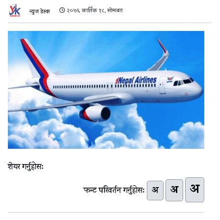
२०७६ कार्तिक १८, सोमबार
न्युज डेस्क
शेयर गर्नुहोस:
अ
अ
अ
फन्ट परिवर्तन गर्नुहोस: