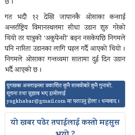
छ ।
गत भदौ १२ देखि जापानकै ओसाका कन्साई
अन्तर्राष्ट्रिय विमानस्थलमा सीधा उडान शुरु गरेको
थियो तर यात्रुको ‘अकुपेन्सी’ बढ्न नसकेपछि निगमले
पनि नारिता उडानका लागि पहल गर्दै आएको थियो ।
निगमले ओसाका गन्तव्यमा सातामा दुई दिन उडान
भर्दै आएको छ ।
युगखबर अनलाइनमा प्रकाशित कुनै सामग्रीबारे कुनै गुनासो,
सूचना तथा सुझाव भए हामीलाई
yugkhabar@gmail.com
मा पठाउनु होला । धन्यवाद ।
यो खबर पढेर तपाईलाई कस्तो महसुस