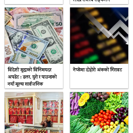
लाख राजस्व सङ्कलन
विदेशी मुद्राको विनिमयदर
नेप्सेमा दोहोरो अंकको गिरावट
अपडेट : डलर, युरो र पाउन्डको
नयाँ मूल्य सार्वजनिक