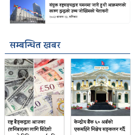
संयुक्त राष्ट्रसङ्घद्वारा यमनमा जारी हुथी आक्रमणको
कारण द्वन्द्वको उच्च जोखिमको चेतावनी
२०८३ श्रावण २३, शनिबार
सम्बन्धित खबर
राष्ट्र बैङ्कद्वारा आजका
केन्द्रीय बैंक ६० अर्बको
(शनिबार)का लागि विदेशी
एकमहिने निक्षेप सङ्कलन गर्दै