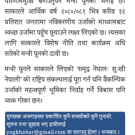
परिणाममुखि बनाउनुपर्ने मन्त्री पुनको भनाई छ।
सरकारले आर्थिक वर्ष २०८०/०८१ भित्र करिव १२
प्रतिशत जनतामा नविकरणीय उर्जाको माध्यामबाट
स्वच्छ उर्जामा पहुँच पुर्‍याउने लक्ष्य लिएको छ। त्यसका
लागि सरकारले विशेष नीति तथा कार्यक्रम अघि
सारेको मन्त्री पुनको दावी छ।
मन्त्री पुनले सरकारले लिएको ‘समृद्ध नेपालः सुःखी
नेपाली’ को राष्ट्रिय संकल्पलाई पूरा गर्न पनि वैकल्पिक
उर्जाको महत्वपूर्ण भूमिका निर्वाह गर्ने विश्वास पनि
व्यक्त गरेका छन।
युगखबर अनलाइनमा प्रकाशित कुनै सामग्रीबारे कुनै गुनासो,
सूचना तथा सुझाव भए हामीलाई
yugkhabar@gmail.com
मा पठाउनु होला । धन्यवाद ।