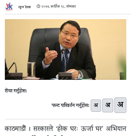
२०७६ कार्तिक १८, सोमबार
न्युज डेस्क
शेयर गर्नुहोस:
अ
अ
अ
फन्ट परिवर्तन गर्नुहोस:
काठमाडौं । सरकारले ‘हरेक घरः ऊर्जा घर’ अभियान