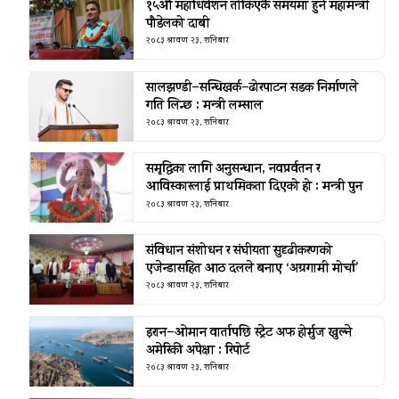
१५औँ महाधिवेशन तोकिएकै समयमा हुने महामन्त्री
पौडेलको दाबी
२०८३ श्रावण २३, शनिबार
सालझण्डी–सन्धिखर्क–ढोरपाटन सडक निर्माणले
गति लिन्छ : मन्त्री लम्साल
२०८३ श्रावण २३, शनिबार
समृद्धिका लागि अनुसन्धान, नवप्रर्वतन र
आविस्कारलाई प्राथमिकता दिएको हो : मन्त्री पुन
२०८३ श्रावण २३, शनिबार
संविधान संशोधन र संघीयता सुदृढीकरणको
एजेन्डासहित आठ दलले बनाए ‘अग्रगामी मोर्चा’
२०८३ श्रावण २३, शनिबार
इरान–ओमान वार्तापछि स्ट्रेट अफ होर्मुज खुल्ने
अमेरिकी अपेक्षा : रिपोर्ट
२०८३ श्रावण २३, शनिबार