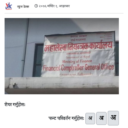
२०७६ मंग्सिर १, आइतबार
न्युज डेस्क
शेयर गर्नुहोस:
अ
अ
अ
फन्ट परिवर्तन गर्नुहोस: