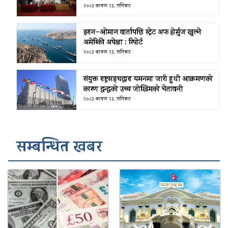
२०८३ श्रावण २३, शनिबार
इरान–ओमान वार्तापछि स्ट्रेट अफ होर्मुज खुल्ने
अमेरिकी अपेक्षा : रिपोर्ट
२०८३ श्रावण २३, शनिबार
संयुक्त राष्ट्रसङ्घद्वारा यमनमा जारी हुथी आक्रमणको
कारण द्वन्द्वको उच्च जोखिमको चेतावनी
२०८३ श्रावण २३, शनिबार
सम्बन्धित खबर