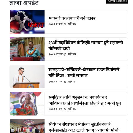
ताजा अपडेट
ग्यासको कालोबजारी गर्ने पक्राउ
२०८३ श्रावण २३, शनिबार
१५औँ महाधिवेशन तोकिएकै समयमा हुने महामन्त्री
पौडेलको दाबी
२०८३ श्रावण २३, शनिबार
सालझण्डी–सन्धिखर्क–ढोरपाटन सडक निर्माणले
गति लिन्छ : मन्त्री लम्साल
२०८३ श्रावण २३, शनिबार
समृद्धिका लागि अनुसन्धान, नवप्रर्वतन र
आविस्कारलाई प्राथमिकता दिएको हो : मन्त्री पुन
२०८३ श्रावण २३, शनिबार
संविधान संशोधन र संघीयता सुदृढीकरणको
एजेन्डासहित आठ दलले बनाए ‘अग्रगामी मोर्चा’