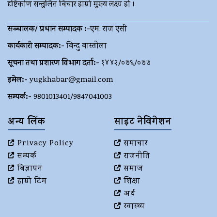
दृष्टिकोण सन्तुलित बिचार हाम्रो मुख्य लक्ष्य हो ।
सञ्चालक/ प्रधान सम्पादक :-
एम. राज एसी
कार्यकारी सम्पादक:-
विन्दु वास्तोला
सूचना तथा प्रशारण विभाग दर्ता:-
१४४२/०७६/०७७
इमेल:-
yugkhabar@gmail.com
सम्पर्क:-
9801013401/9847041003
अन्य लिंक
साइट नेविगेशन
Privacy Policy
समाचार
सम्पर्क
राजनीति
बिज्ञापन
समाज
हाम्रो टिम
शिक्षा
अर्थ
स्वास्थ्य