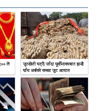
२०० ले
जुटखेती घट्दै जाँदा पूर्वीनाकाबाट झन्डै
पाँच अर्बको कच्चा जुट आयात