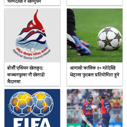
चरणदेखि नै खेल्नुपर्ने
बीसौँ एसियन खेलकुदः
आगामी कात्तिक १० गतेदेखि
कञ्चनपुरका नौ खेलाडी
भेट्रान्स फुटबल प्रतियोगिता हुने
मैदानमा