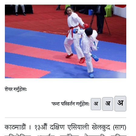
शेयर गर्नुहोस:
अ
अ
अ
फन्ट परिवर्तन गर्नुहोस:
काठमाडौं । १३औँ दक्षिण एसियाली खेलकुद (साग)