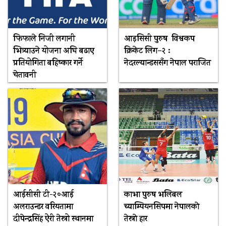
फिफाले निजी लगानी
आइसिसी पुरुष विश्वकप
भित्र्याउने योजना अघि बढाए
क्रिकेट लिग–२ :
प्रतियोगिता बहिष्कार गर्ने
नेदरल्यान्डससँग नेपाल पराजित
चेतावनी
आईसीसी टी-२०आई
काभा पुरुष भलिबल
अलराउन्डर वरियतामा
च्याम्पियनसिपमा नेपालकाे
दीपेन्द्रसिंह ऐरी तेस्रो स्थानमा
तेस्राे हार