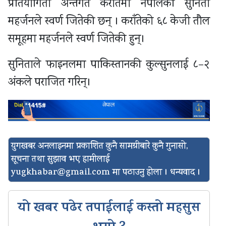
प्रतियोगिता अन्तर्गत कराँतेमा नेपालकी सुनिता
महर्जनले स्वर्ण जितेकी छन् । कराँतेको ६८ केजी तौल
समूहमा महर्जनले स्वर्ण जितेकी हुन्।
सुनिताले फाइनलमा पाकिस्तानकी कुल्सुनलाई ८–२
अंकले पराजित गरिन्।
युगखबर अनलाइनमा प्रकाशित कुनै सामग्रीबारे कुनै गुनासो,
सूचना तथा सुझाव भए हामीलाई
yugkhabar@gmail.com
मा पठाउनु होला । धन्यवाद ।
यो खबर पढेर तपाईलाई कस्तो महसुस