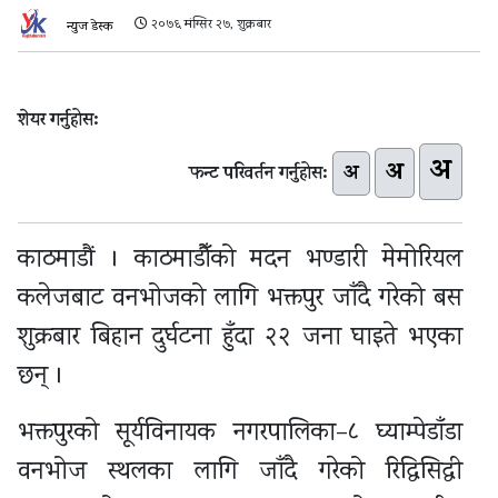
२०७६ मंग्सिर २७, शुक्रबार
न्युज डेस्क
शेयर गर्नुहोस:
अ
अ
अ
फन्ट परिवर्तन गर्नुहोस:
काठमाडौं । काठमाडौँको मदन भण्डारी मेमोरियल
कलेजबाट वनभोजको लागि भक्तपुर जाँदै गरेको बस
शुक्रबार बिहान दुर्घटना हुँदा २२ जना घाइते भएका
छन् ।
भक्तपुरको सूर्यविनायक नगरपालिका–८ घ्याम्पेडाँडा
वनभोज स्थलका लागि जाँदै गरेको रिद्धिसिद्धी