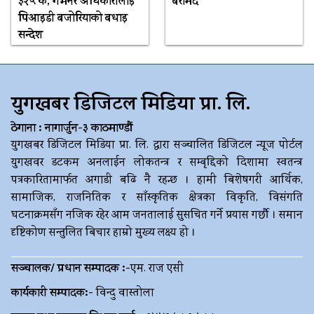
३२५ के, गर्भनर अधिकारीलाई
बरामद
पिआइडी बजोरियाको बधाइ
सन्देश
युगखबर डिजिटल मिडिया प्रा. लि.
ठेगाना : नागार्जुन-३ काठमाण्डौं
युगखबर डिजिटल मिडिया प्रा. लि. द्धारा सञ्चालित डिजिटल न्यूज पोर्टल
युगखवर डटकम अनलाईन लोकतन्त्र र सम्बृद्दिको दिशामा स्वतन्त्र
पत्रकारितामार्फत अगाडी बढि नै रहन्छ । हामी बिशेषगरी आर्थिक,
सामाजिक, राजनितिक र साँस्कृतिक क्षेत्रका विकृति, विसंगति
घटनाक्रमसँग नजिक रहेर आम जनतालाई सुसचित गर्ने प्रयास गर्छौ । समान
दृष्टिकोण सन्तुलित बिचार हाम्रो मुख्य लक्ष्य हो ।
सञ्चालक/ प्रधान सम्पादक :-
एम. राज एसी
कार्यकारी सम्पादक:-
विन्दु वास्तोला