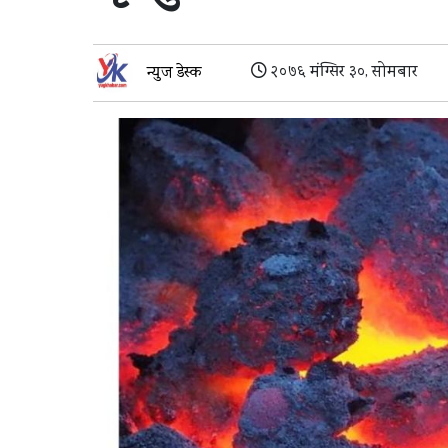
२०७६ मंग्सिर ३०, सोमबार
न्युज डेस्क