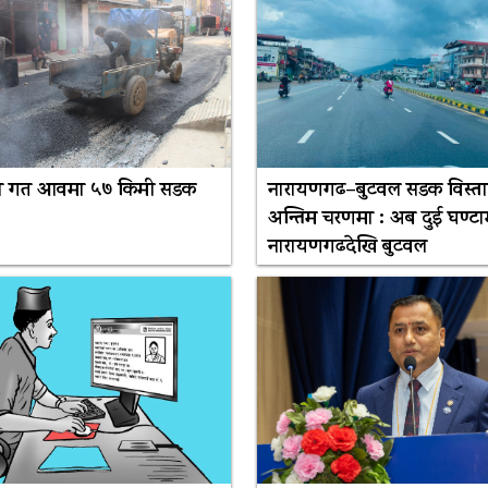
मा गत आवमा ५७ किमी सडक
नारायणगढ–बुटवल सडक विस्ता
अन्तिम चरणमा : अब दुई घण्टा
नारायणगढदेखि बुटवल