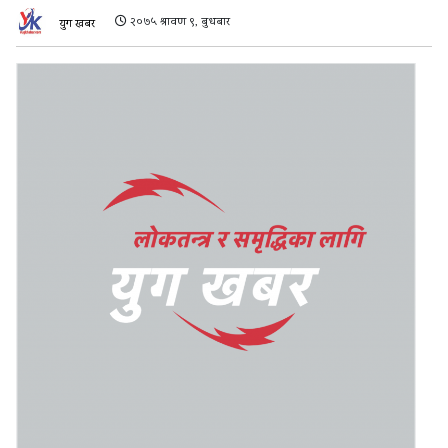
२०७५ श्रावण ९, बुधबार
युग खबर