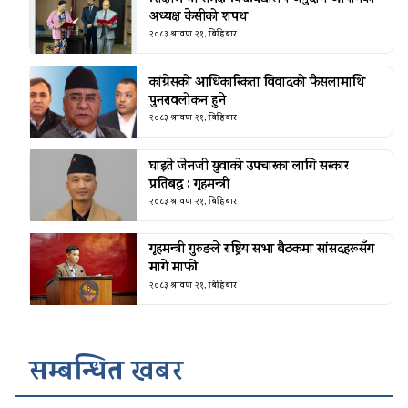
अध्यक्ष केसीको शपथ
२०८३ श्रावण २१, बिहिबार
कांग्रेसको आधिकारिकता विवादको फैसलामाथि
पुनरावलोकन हुने
२०८३ श्रावण २१, बिहिबार
घाइते जेनजी युवाको उपचारका लागि सरकार
प्रतिबद्ध : गृहमन्त्री
२०८३ श्रावण २१, बिहिबार
गृहमन्त्री गुरुङले राष्ट्रिय सभा बैठकमा सांसदहरूसँग
मागे माफी
२०८३ श्रावण २१, बिहिबार
सम्बन्धित खबर