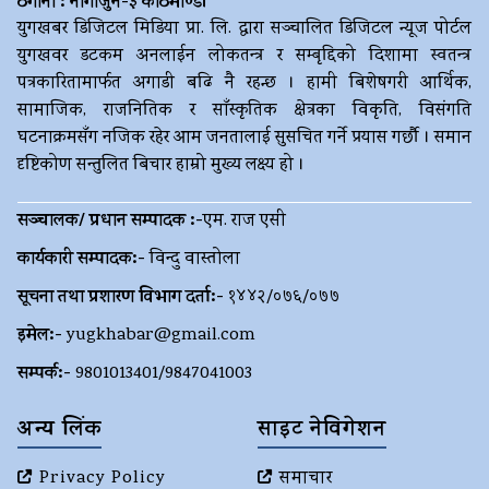
ठेगाना : नागार्जुन-३ काठमाण्डौं
युगखबर डिजिटल मिडिया प्रा. लि. द्धारा सञ्चालित डिजिटल न्यूज पोर्टल
युगखवर डटकम अनलाईन लोकतन्त्र र सम्बृद्दिको दिशामा स्वतन्त्र
पत्रकारितामार्फत अगाडी बढि नै रहन्छ । हामी बिशेषगरी आर्थिक,
सामाजिक, राजनितिक र साँस्कृतिक क्षेत्रका विकृति, विसंगति
घटनाक्रमसँग नजिक रहेर आम जनतालाई सुसचित गर्ने प्रयास गर्छौ । समान
दृष्टिकोण सन्तुलित बिचार हाम्रो मुख्य लक्ष्य हो ।
सञ्चालक/ प्रधान सम्पादक :-
एम. राज एसी
कार्यकारी सम्पादक:-
विन्दु वास्तोला
सूचना तथा प्रशारण विभाग दर्ता:-
१४४२/०७६/०७७
इमेल:-
yugkhabar@gmail.com
सम्पर्क:-
9801013401/9847041003
अन्य लिंक
साइट नेविगेशन
Privacy Policy
समाचार