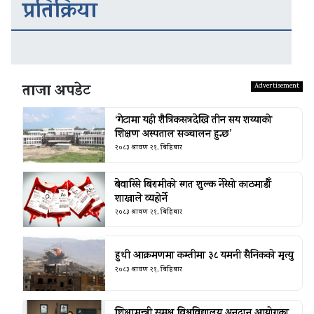
प्रतिक्रिया
ताजा अपडेट
‘गेटामा यही शैत्रिकसत्रदेखि तीन सय शय्याको
शिक्षण अस्पताल सञ्चालन हुन्छ’
२०८३ श्रावण २१, बिहिबार
बेवारिसे बिरामीको रगत शुल्क नेरेसो काठमाडौँ
शाखाले व्यहोर्ने
२०८३ श्रावण २१, बिहिबार
हुथी आक्रमणमा कम्तीमा ३८ यमनी सैनिकको मृत्यु
२०८३ श्रावण २१, बिहिबार
शिक्षामन्त्री समक्ष विश्वविद्यालय अनुदान आयोगका