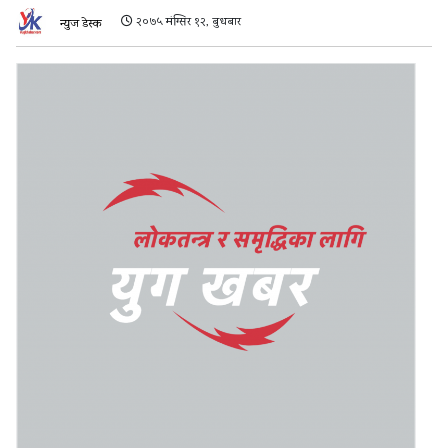
२०७५ मंग्सिर १२, बुधबार
न्युज डेस्क