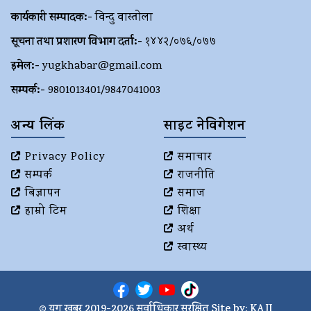
कार्यकारी सम्पादक:-
विन्दु वास्तोला
सूचना तथा प्रशारण विभाग दर्ता:-
१४४२/०७६/०७७
इमेल:-
yugkhabar@gmail.com
सम्पर्क:-
9801013401/9847041003
अन्य लिंक
साइट नेविगेशन
Privacy Policy
समाचार
सम्पर्क
राजनीति
बिज्ञापन
समाज
हाम्रो टिम
शिक्षा
अर्थ
स्वास्थ्य
© युग खबर 2019-2026 सर्वाधिकार सुरक्षित Site by:
KAJI