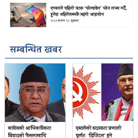
एप्पलले पहिलो पटक ‘फोल्डवेल’ फोन लञ्च गर्दै,
हुनेछ अहिलेसम्मकै महंगो आइफोन
२०८३ श्रावण २२, शुक्रबार
सम्बन्धित खबर
कांग्रेसको आधिकारिकता
एमालेको सदस्यता प्रणाली
विवादको फैसलामाथि
पूर्णतः ‘डिजिटल’ हुने