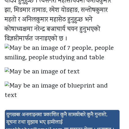
यादव हुनुहुन्छ । त्यसैगरी महासचिवमा केशवकुमार
झा, मिङमार तामाङ, रमेश योङहाङ, सन्तोषकुमार
महतो र अनिलकुमार महासेठ हुनुहुन्छ भने
कोषाध्यक्षमा नरेन्द्र बज्राचार्य चयन हुनुभएको
विज्ञप्तीमार्फत जनाइएको छ ।
युगखबर अनलाइनमा प्रकाशित कुनै सामग्रीबारे कुनै गुनासो,
सूचना तथा सुझाव भए हामीलाई