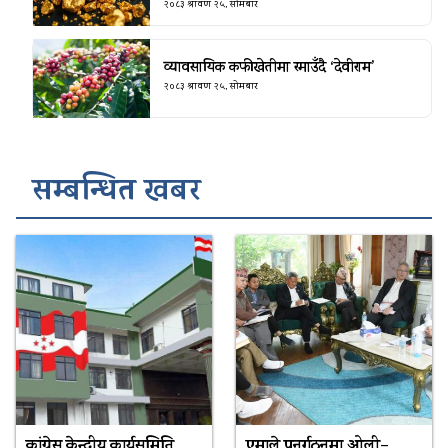
२०८३ श्रावण २५, सोमबार
व्यावसायिक कफीखेतीमा रमाउँदै ‘देवीराम’
२०८३ श्रावण २५, सोमबार
सम्बन्धित खबर
कांग्रेस केन्द्रीय कार्यसमिति
एमाले पुनर्गठनमा ओली–