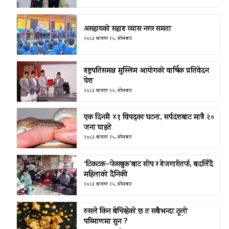
असहायको सहारा व्यास नगर समता
२०८३ श्रावण २५, सोमबार
राष्ट्रपतिसमक्ष मुस्लिम आयोगको वार्षिक प्रतिवेदन
पेश
२०८३ श्रावण २५, सोमबार
एक दिनमै ४१ विपद्का घटना, सर्पदंशबाट मात्रै २०
जना घाइते
२०८३ श्रावण २५, सोमबार
‘टिकटक–फेसबुक’बाट सीप र रोजगारीतर्फ, बदलिँदै
महिलाको दैनिकी
२०८३ श्रावण २५, सोमबार
रुसले किन बेचिरहेकाे छ त सबैभन्दा ठूलो
परिमाणमा सुन ?