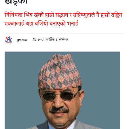
खड्का
विविधता भित्र रहेको हाम्रो सद्भाव र सहिष्णुताले नै हाम्रो राष्ट्रिय
एकतालाई अझ बलियो बनाएको भनाई
२०८२ कार्तिक ३, सोमबार
युग खबर