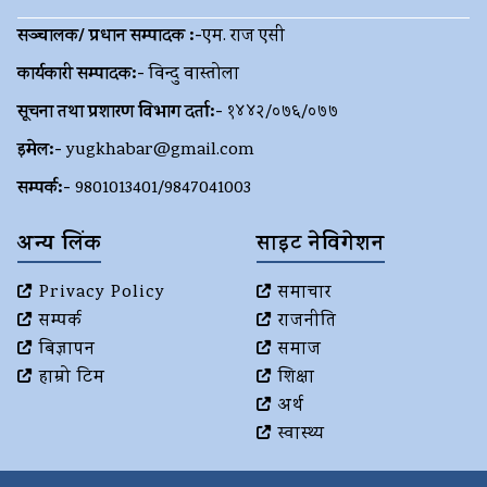
सञ्चालक/ प्रधान सम्पादक :-
एम. राज एसी
कार्यकारी सम्पादक:-
विन्दु वास्तोला
सूचना तथा प्रशारण विभाग दर्ता:-
१४४२/०७६/०७७
इमेल:-
yugkhabar@gmail.com
सम्पर्क:-
9801013401/9847041003
अन्य लिंक
साइट नेविगेशन
Privacy Policy
समाचार
सम्पर्क
राजनीति
बिज्ञापन
समाज
हाम्रो टिम
शिक्षा
अर्थ
स्वास्थ्य